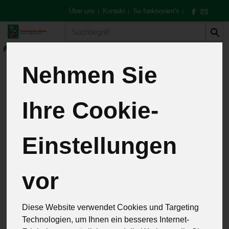
Über uns
Kontakt
So funktioniert's
|
|
|
Produkt
Nehmen Sie
Rezepte
Ihre Cookie-
Salat
Einstellungen
vor
Diese Website verwendet Cookies und Targeting
Technologien, um Ihnen ein besseres Internet-