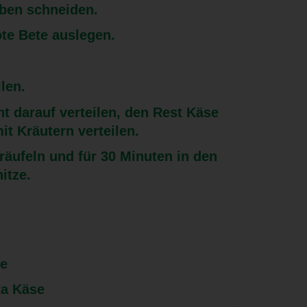
iben schneiden.
te Bete auslegen.
len.
t darauf verteilen, den Rest Käse
t Kräutern verteilen.
räufeln und für 30 Minuten in den
itze.
te
ta Käse