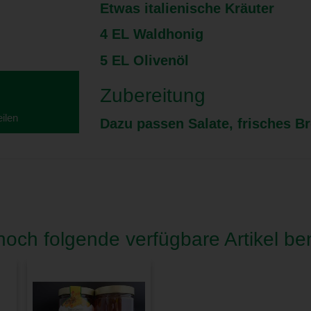
Etwas italienische Kräuter
4 EL Waldhonig
5 EL Olivenöl
Zubereitung
eilen
Dazu passen Salate, frisches Br
och folgende verfügbare Artikel ben