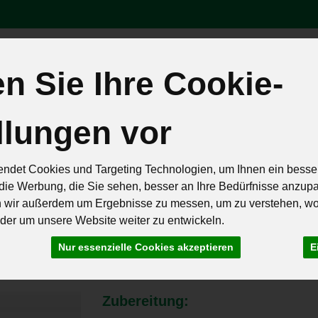
 Sie Ihre Cookie-
Produk
llungen vor
äten
Brot & Eier
Feinkost & Geschenke
Frisch & Geküh
Rezepte
ndet Cookies und Targeting Technologien, um Ihnen ein besser
die Werbung, die Sie sehen, besser an Ihre Bedürfnisse anzup
n wir außerdem um Ergebnisse zu messen, um zu verstehen, w
er um unsere Website weiter zu entwickeln.
gne mit Feta und Hon
Nur essenzielle Cookies akzeptieren
E
Zubereitung: