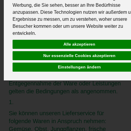
Dorfstraße 40, 78345 Moos
Werbung, die Sie sehen, besser an Ihre Bedürfnisse
(Telefon: 07732 4454, Mail:
anzupassen. Diese Technologien nutzen wir außerdem 
Ergebnisse zu messen, um zu verstehen, woher unsere
info@hoeri-gemuese.de)
Besucher kommen oder um unsere Website weiter zu
entwickeln.
Unsere Lieferungen und Leistungen
erfolgen ausschließlich Aufgrund unserer
Alle akzeptieren
AGB. Diese sind für alle
Nur essenzielle Cookies akzeptieren
Geschäftsbeziehungen gültig, selbst wenn
sie nicht nochmal ausdrücklich vereinbart
Einstellungen ändern
werden. Spätestens mit der
Entgegennahme der Ware oder Leistungen
gelten die Bedingungen als angenommen.
1.
Sie können unseren Lieferservice für
folgende Waren in Anspruch nehmen:
Gemüse, Obst, Jungpflanzen, frische