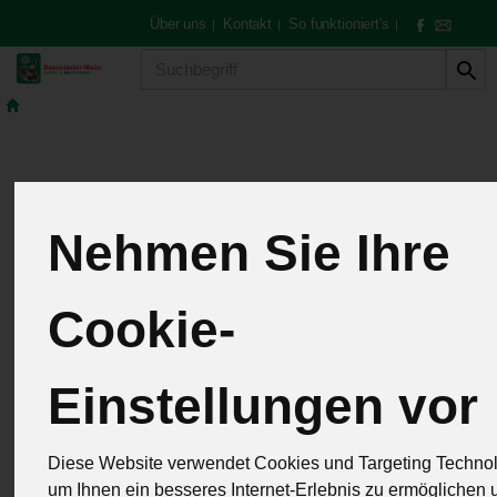
Über uns
Kontakt
So funktioniert's
|
|
|
Produkt
Allgemeine
Nehmen Sie Ihre
Geschäftsbedingu
Cookie-
(AGB)
Einstellungen vor
der Duventäster-Maier
„Gemüse & Bunte Vielfalt“
Diese Website verwendet Cookies und Targeting Technol
um Ihnen ein besseres Internet-Erlebnis zu ermöglichen 