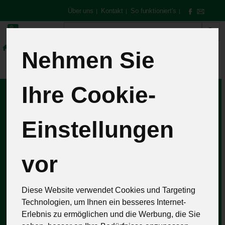
Über uns
Kontakt
So funktioniert's
|
|
|
Produkt
Nehmen Sie
Ihre Cookie-
Wir heißen Sie
-
lich
Einstellungen
willkommen in unserem
vor
Onlineshop und
wünschen viel Spaß
Diese Website verwendet Cookies und Targeting
Technologien, um Ihnen ein besseres Internet-
beim Rundgang durch
Erlebnis zu ermöglichen und die Werbung, die Sie