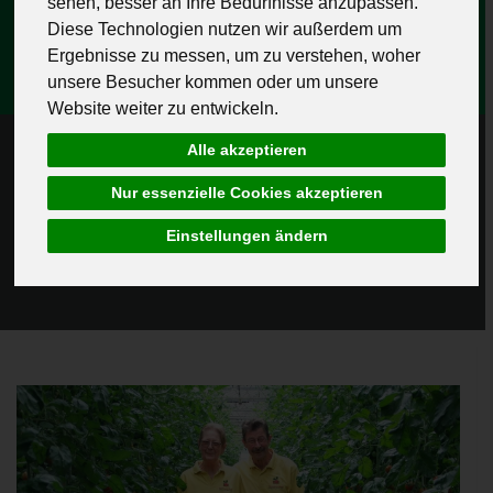
sehen, besser an Ihre Bedürfnisse anzupassen.
die bunte Vielfalt.
Diese Technologien nutzen wir außerdem um
Ergebnisse zu messen, um zu verstehen, woher
unsere Besucher kommen oder um unsere
Website weiter zu entwickeln.
Alle akzeptieren
unser Saisonrezept:
Nur essenzielle Cookies akzeptieren
Einstellungen ändern
=>
Tomatenquiche