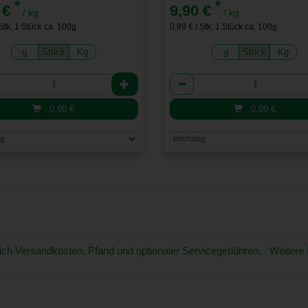
*
*
 €
9,90 €
/ kg
/ kg
 Stk, 1 Stück ca. 100g
0,99 € / Stk, 1 Stück ca. 100g
g
Stück
Kg
g
Stück
Kg
l
Anzahl
0,90
€
0,99
€
üglich Versandkosten, Pfand und optionaler Servicegebühren. Weitere