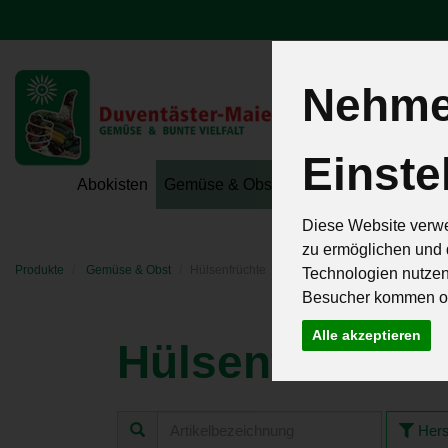
Nehmen
Einste
Hoeri - Gemüse
Abokisten
Gemüse & Obst
Hofeigene Spezialit
Diese Website verwe
zu ermöglichen und 
Produkte
Gemüse & Obst
Hülsenfrüchte
Technologien nutze
Besucher kommen od
Alle akzeptieren
Hülsenfrüchte
Hers