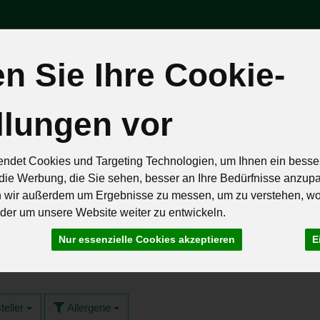
 Sie Ihre Cookie-
Produk
llungen vor
äten
Brot & Eier
Feinkost & Geschenke
Frisch & Geküh
ndet Cookies und Targeting Technologien, um Ihnen ein besser
Rezepte
die Werbung, die Sie sehen, besser an Ihre Bedürfnisse anzup
n wir außerdem um Ergebnisse zu messen, um zu verstehen, w
er um unsere Website weiter zu entwickeln.
Nur essenzielle Cookies akzeptieren
E
4 von 259
teller
Allergene