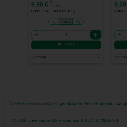
*
9,90 €
9,00
/ kg
0,99 € / Stk, 1 Stück ca. 100g
0,90 € /
g
Stück
Kg
Anzahl
Anzah
0,99
€
*
Alle Preise in Euro (€) inkl. gesetzlicher Mehrwertsteuer, zuz
© 2026 Duventäster-Maier Gemüse & BUNTE VIELFALT