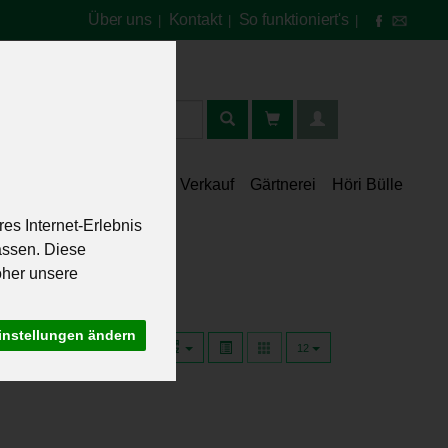
Über uns
Kontakt
So funktioniert's
|
|
|
t
lt
Speisekammer
Verkauf
Gärtnerei
Höri Bülle
es Internet-Erlebnis
assen. Diese
oher unsere
instellungen ändern
12