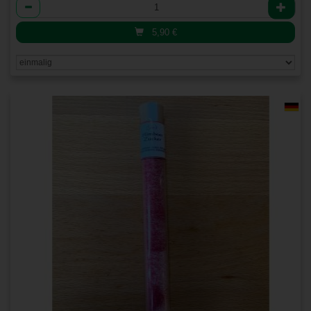
Anzahl
5,90
€