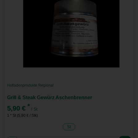
Hofladenprodukte Regional
Grill & Steak Gewürz Aschenbrenner
*
5,90 €
/ St
1 * St (5,90 € / Stk)
St