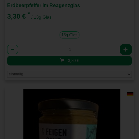
Erdbeerpfeffer im Reagenzglas
*
3,30 €
/ 13g Glas
13g Glas
Anzahl
3,30
€