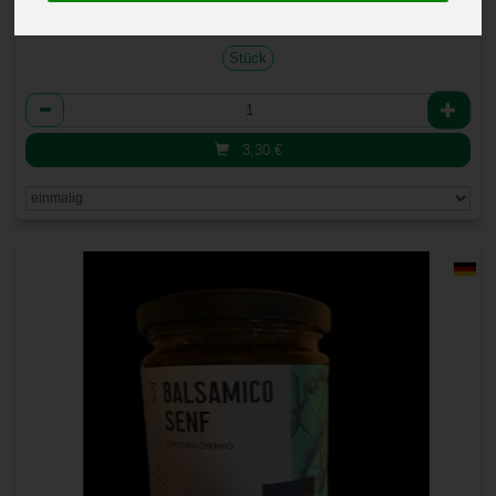
Stück
Anzahl
3,30
€