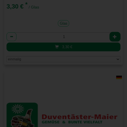
*
3,30 €
/ Glas
Glas
Anzahl
3,30
€