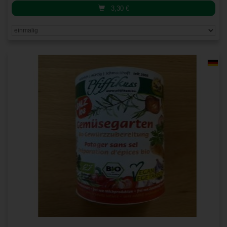
3,30
€