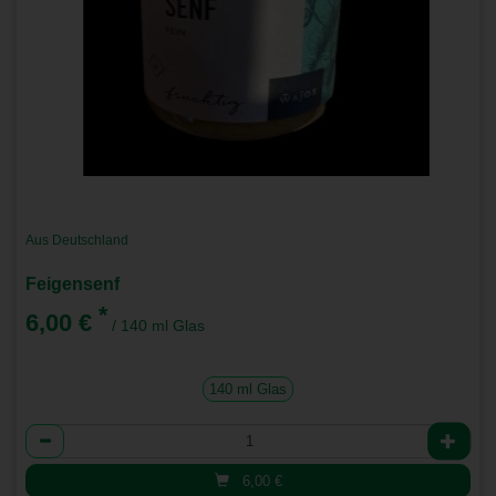
Aus Deutschland
Feigensenf
*
6,00 €
/ 140 ml Glas
140 ml Glas
Anzahl
6,00
€