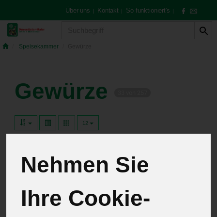
Über uns
Kontakt
So funktioniert's
|
|
|
Produkt
Speisekammer
Gewürze
Gewürze
33 von 257
12
Nehmen Sie
Hersteller
Ernährung
Allergene
Ihre Cookie-