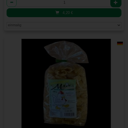
Anzahl
4,20
€