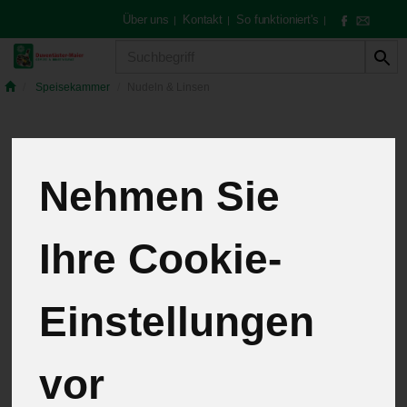
Über uns
Kontakt
So funktioniert's
|
|
|
Produkt
Speisekammer
Nudeln & Linsen
Nudeln & Linsen
Nehmen Sie
6 von 259
Ihre Cookie-
12
Einstellungen
vor
Hersteller
Ernährung
Allergene