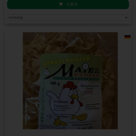
4,80
€