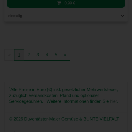
0,99
€
2
3
4
5
»
«
1
*
Alle Preise in Euro (€) inkl. gesetzlicher Mehrwertsteuer,
zuzüglich Versandkosten, Pfand und optionaler
Servicegebühren. Weitere Informationen finden Sie
hier
.
© 2026 Duventäster-Maier Gemüse & BUNTE VIELFALT