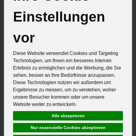
Fruchtgemüse
21
Einstellungen
Kohlgemüse
4
vor
Kräuter & Pilze
7
Blatt- & Stängelgemüse
1
Diese Website verwendet Cookies und Targeting
Technologien, um Ihnen ein besseres Internet-
Wurzel- & Knollengemüse
8
Erlebnis zu ermöglichen und die Werbung, die Sie
sehen, besser an Ihre Bedürfnisse anzupassen.
Zwiebel- & Lauchgemüse
7
Diese Technologien nutzen wir außerdem um
Ergebnisse zu messen, um zu verstehen, woher
Obst & Beeren
12
unsere Besucher kommen oder um unsere
Website weiter zu entwickeln.
Hülsenfrüchte
4
Alle akzeptieren
Zitrus- & Südfrüchte
4
Nur essenzielle Cookies akzeptieren