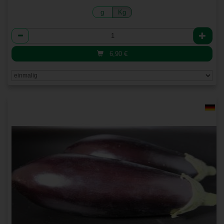
g
Kg
Anzahl
6,90
€