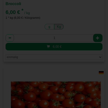
Broccoli
*
6,00 €
/ kg
1 * kg (6,00 € / Kilogramm)
g
Kg
Anzahl
6,00
€