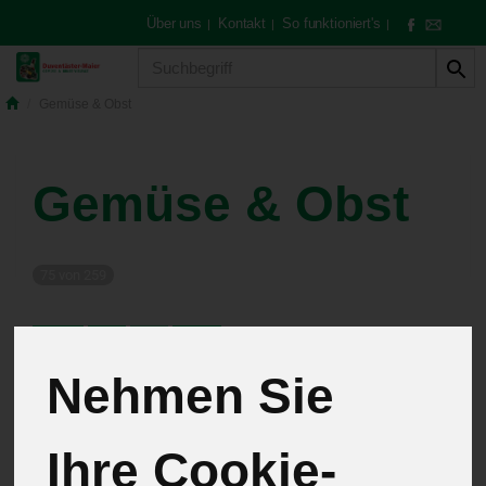
Über uns
Kontakt
So funktioniert's
|
|
|
Produkt
Gemüse & Obst
Gemüse & Obst
75 von 259
12
Nehmen Sie
Kartoffeln
3
Ihre Cookie-
Salate
5