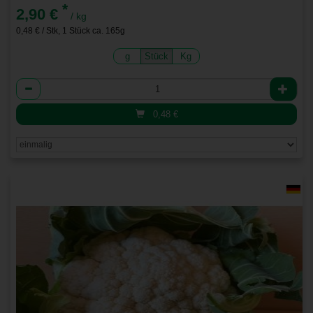
*
2,90 €
/ kg
0,48 € / Stk, 1 Stück ca. 165g
g
Stück
Kg
Anzahl
0,48
€