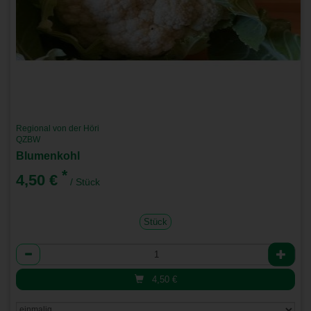
Regional von der Höri
QZBW
Blumenkohl
*
4,50 €
/ Stück
Stück
Anzahl
4,50
€