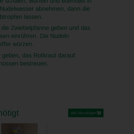
 schälen, würfeln und ebenfalls in
n Nudelwasser abnehmen, dann die
btropfen lassen.
 die Zwiebelpfanne geben und das
en einrühren. Die Nudeln
effer würzen.
l geben, das Rotkraut darauf
lnüssen bestreuen.
ötigt
alle hinzufügen