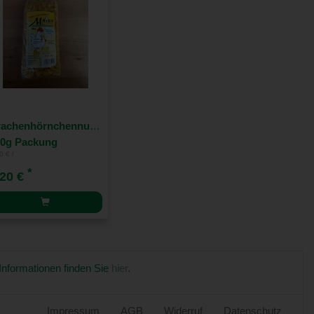
Drachenhörnchennudeln Maiers
00g Packung
0 € /
*
,20 €
 Informationen finden Sie
hier
.
Impressum
AGB
Widerruf
Datenschutz