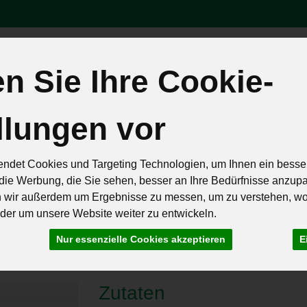
 Sie Ihre Cookie-
Produk
llungen vor
äten
Brot & Eier
Feinkost & Geschenke
Frisch & Geküh
Rezepte
ndet Cookies und Targeting Technologien, um Ihnen ein besser
die Werbung, die Sie sehen, besser an Ihre Bedürfnisse anzup
n wir außerdem um Ergebnisse zu messen, um zu verstehen, w
er um unsere Website weiter zu entwickeln.
 mit gebratenem Rotk
Nur essenzielle Cookies akzeptieren
E
Zutaten