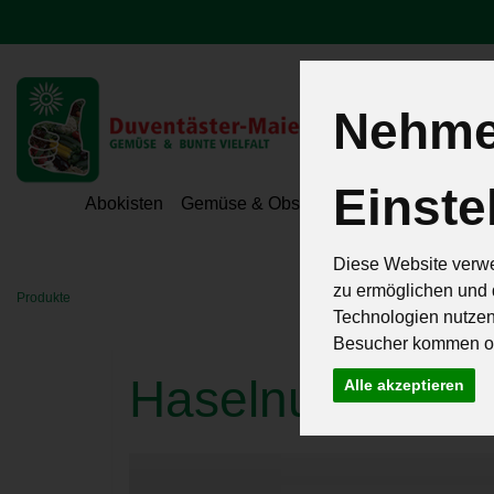
Nehmen
Einste
Hoeri - Gemüse
Abokisten
Gemüse & Obst
Hofeigene Spezialit
Diese Website verwe
zu ermöglichen und 
Produkte
Technologien nutze
Besucher kommen od
Haselnusspasta
Alle akzeptieren