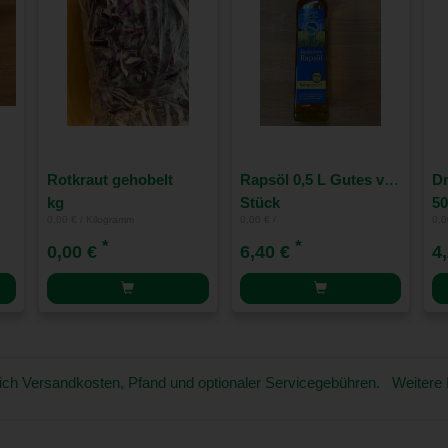
Rotkraut gehobelt
Rapsöl 0,5 L Gutes vom See
kg
Stück
5
0,00 € / Kilogramm
0,00 € /
0,0
*
*
0,00 €
6,40 €
4
üglich Versandkosten, Pfand und optionaler Servicegebühren. Weitere