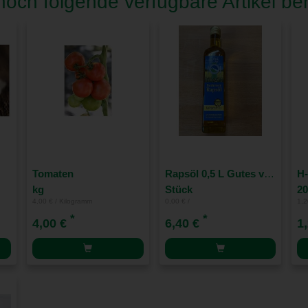
och folgende verfügbare Artikel ben
Tomaten
Rapsöl 0,5 L Gutes vom See
H
kg
Stück
2
4,00 € / Kilogramm
0,00 € /
1,2
*
*
4,00 €
6,40 €
1