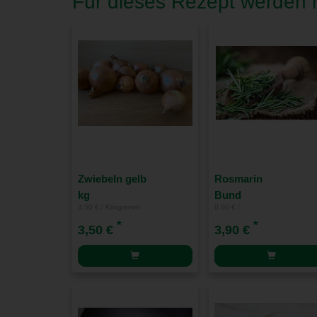
Für dieses Rezept werden n
Zwiebeln gelb
Rosmarin
kg
Bund
3,50 € / Kilogramm
0,00 € /
*
*
3,50 €
3,90 €