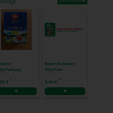
ötigt
alle hinzufügen
-Sahne
Butter Bodensee
00g Packung
250g Pack
0 € /
3,40 € /
*
*
,20 €
3,40 €