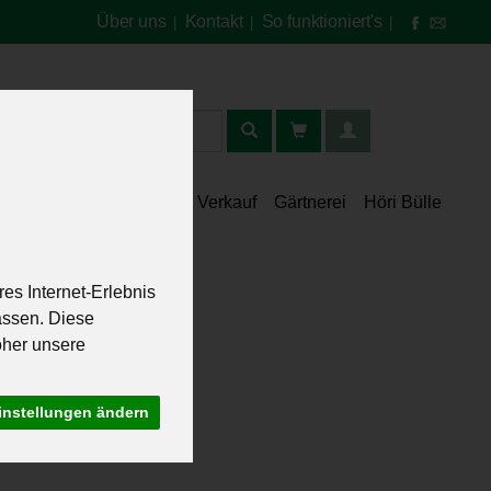
Über uns
Kontakt
So funktioniert's
|
|
|
t
lt
Speisekammer
Verkauf
Gärtnerei
Höri Bülle
es Internet-Erlebnis
assen. Diese
oher unsere
instellungen ändern