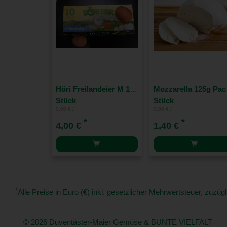
Höri Freilandeier M 10 er Pack
Moz
Stück
Stück
0,00 € /
0,00 € /
*
*
4,00 €
1,40 €
*
Alle Preise in Euro (€) inkl. gesetzlicher Mehrwertsteuer, zuz
© 2026 Duventäster-Maier Gemüse & BUNTE VIELFALT