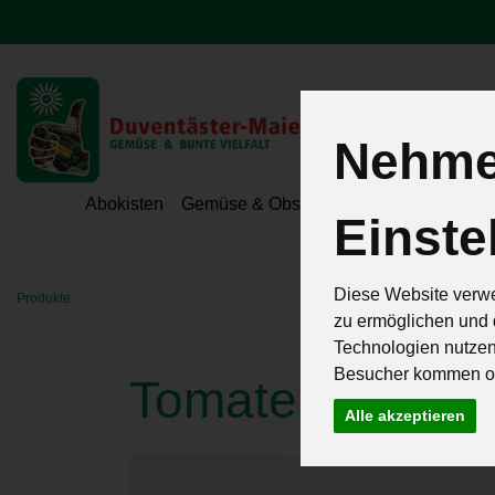
Nehmen
Hoeri - Gemüse
Abokisten
Gemüse & Obst
Hofeigene Spezialit
Einste
Diese Website verwe
Produkte
zu ermöglichen und 
Technologien nutze
Besucher kommen od
Tomatenquiche
Alle akzeptieren