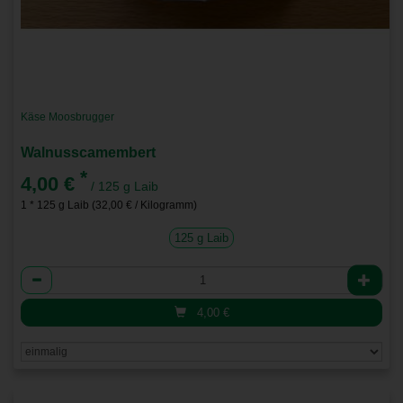
Käse Moosbrugger
Walnusscamembert
*
4,00 €
/ 125 g Laib
1 * 125 g Laib (32,00 € / Kilogramm)
125 g Laib
Anzahl
4,00
€