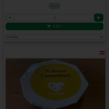
Stück
Anzahl
6,25
€