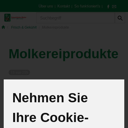
Über uns
Kontakt
So funktioniert's
|
|
|
Produkt
Frisch & Gekühlt
Molkereiprodukte
Molkereiprodukte
13 von 259
12
Nehmen Sie
Ihre Cookie-
Hersteller
Allergene