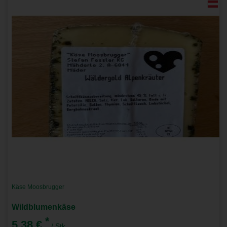
Käse Moosbrugger
Wildblumenkäse
*
5,38 €
/ Stk