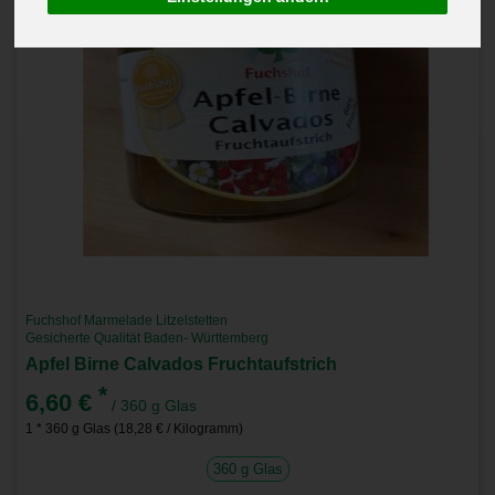
Fuchshof Marmelade Litzelstetten
Gesicherte Qualität Baden- Württemberg
Apfel Birne Calvados Fruchtaufstrich
*
6,60 €
/ 360 g Glas
1 * 360 g Glas (18,28 € / Kilogramm)
360 g Glas