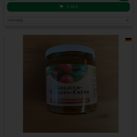
0,48
€