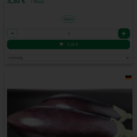
3,30 €
/ Stück
Stück
Anzahl
3,30
€