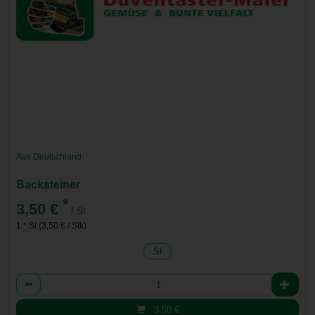
Aus Deutschland
Backsteiner
*
3,50 €
/ St
1 * St (3,50 € / Stk)
St
Anzahl
3,50
€