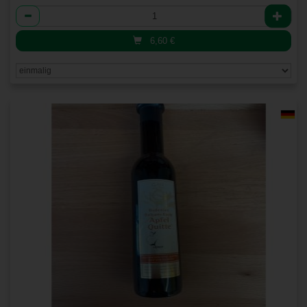
Anzahl
6,60
€