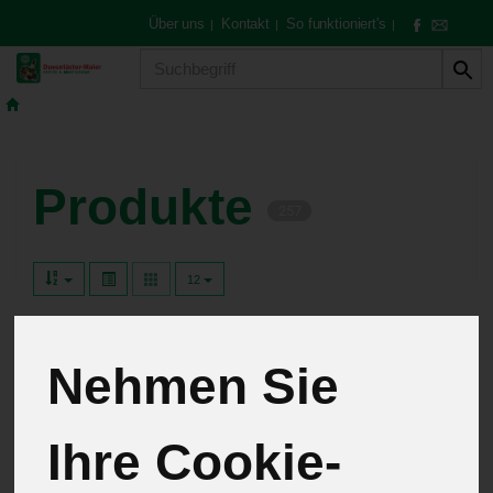
Über uns
Kontakt
So funktioniert's
|
|
|
Produkt
Produkte
257
12
Abokisten
11
Nehmen Sie
Gemüse & Obst
74
Hofeigene Spezialitäten
Ihre Cookie-
20