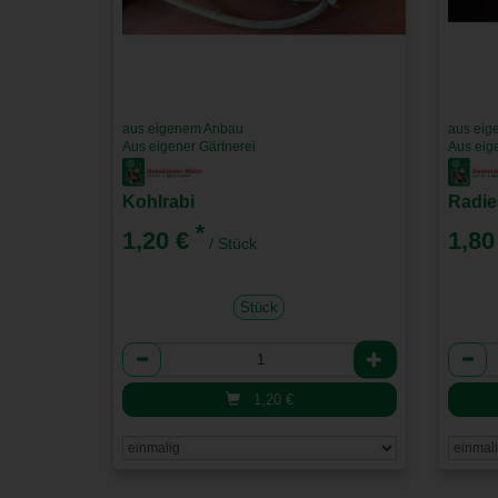
aus eigenem Anbau
aus eig
Aus eigener Gärtnerei
Aus eig
Kohlrabi
Radie
*
1,20 €
1,80
/ Stück
Stück
Anzahl
Anzah
1,20
€