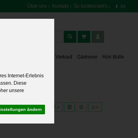
Über uns
Kontakt
So funktioniert's
|
|
|
t
lt
Speisekammer
Verkauf
Gärtnerei
Höri Bülle
es Internet-Erlebnis
assen. Diese
oher unsere
12
instellungen ändern