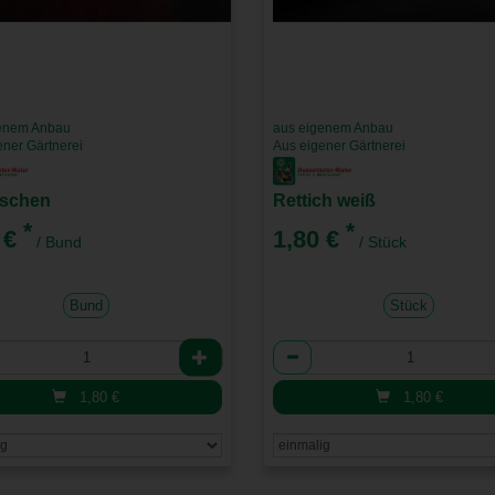
enem Anbau
aus eigenem Anbau
ener Gärtnerei
Aus eigener Gärtnerei
schen
Rettich weiß
*
*
 €
1,80 €
/ Bund
/ Stück
Bund
Stück
l
Anzahl
1,80
€
1,80
€