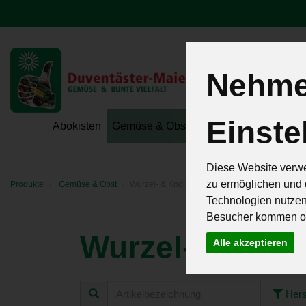
Nehmen
Einste
Hoeri - Gemüse
Abokisten
Gemüse & Obst
Hofeigene Spezialit
Diese Website verwe
zu ermöglichen und 
Produkte
Gemüse & Obst
Wurzel- & Knollengemüse
Technologien nutze
Besucher kommen od
Wurzel- & Kno
Alle akzeptieren
Hers