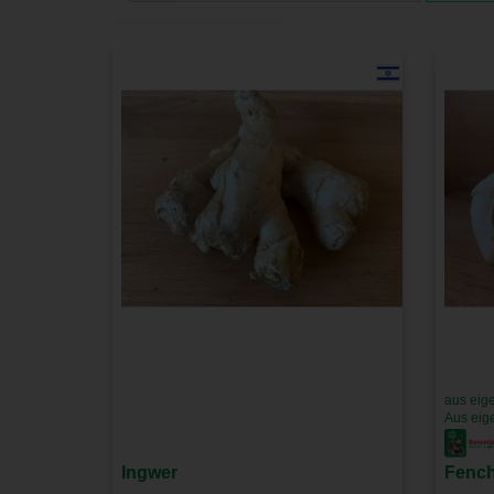
aus eig
Aus eig
Ingwer
Fench