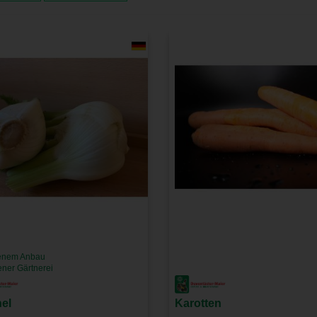
enem Anbau
ener Gärtnerei
el
Karotten