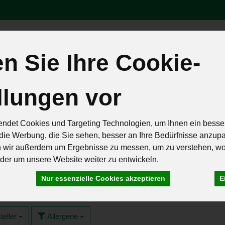
 Sie Ihre Cookie-
Produk
llungen vor
äten
Brot & Eier
Feinkost & Geschenke
Frisch & Geküh
Rezepte
ndet Cookies und Targeting Technologien, um Ihnen ein besser
die Werbung, die Sie sehen, besser an Ihre Bedürfnisse anzup
n wir außerdem um Ergebnisse zu messen, um zu verstehen, w
er um unsere Website weiter zu entwickeln.
llengemüse
Nur essenzielle Cookies akzeptieren
E
8 von 259
teller
Allergene