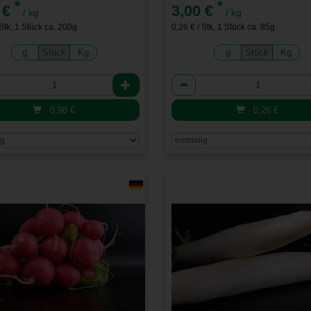
*
*
 €
3,00 €
/ kg
/ kg
 Stk, 1 Stück ca. 200g
0,26 € / Stk, 1 Stück ca. 85g
g
Stück
Kg
g
Stück
Kg
l
Anzahl
0,98
€
0,26
€