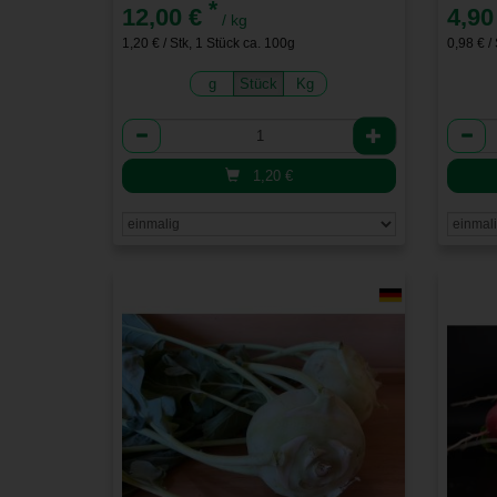
*
12,00 €
4,90
/ kg
1,20 € / Stk, 1 Stück ca. 100g
0,98 € /
g
Stück
Kg
Anzahl
Anzah
1,20
€