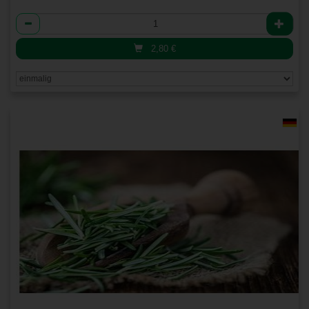
Anzahl
2,80
€