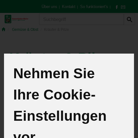
Über uns
Kontakt
So funktioniert's
|
|
|
Produkt
Gemüse & Obst
Kräuter & Pilze
Kräuter & Pilze
Nehmen Sie
7 von 259
Ihre Cookie-
12
Einstellungen
Hersteller
Allergene
vor