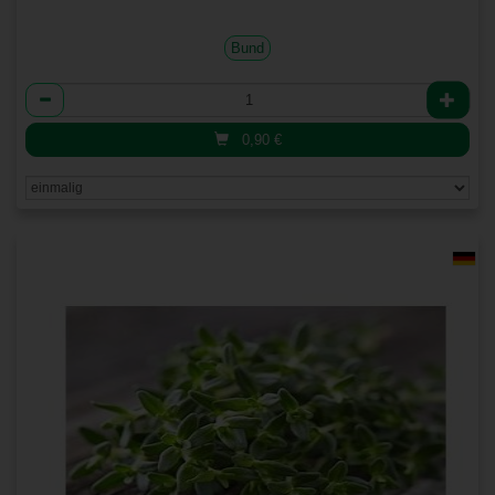
Bund
Anzahl
0,90
€