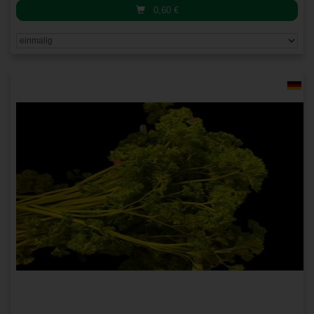
0,60
€