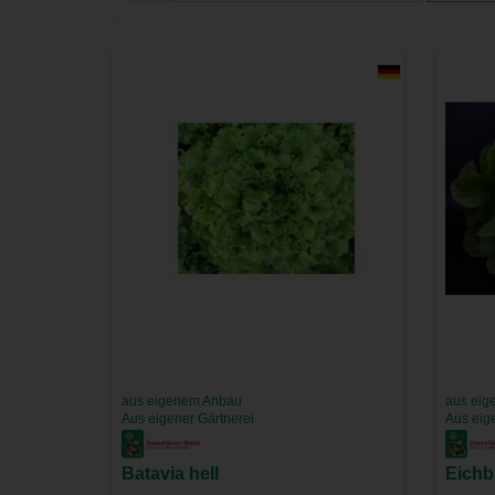
aus eigenem Anbau
aus eig
Aus eigener Gärtnerei
Aus eig
Batavia hell
Eichbl