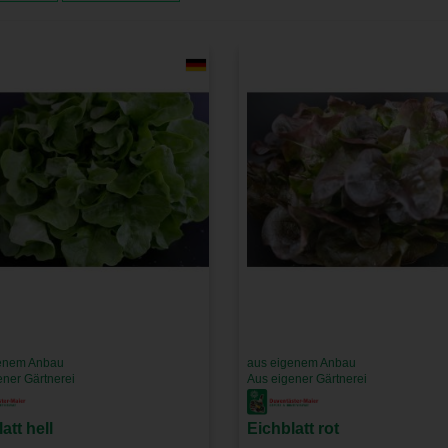
enem Anbau
aus eigenem Anbau
ener Gärtnerei
Aus eigener Gärtnerei
att hell
Eichblatt rot