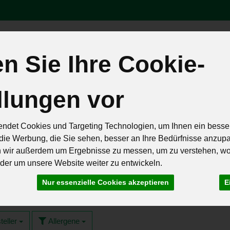
 Sie Ihre Cookie-
Produk
llungen vor
äten
Brot & Eier
Feinkost & Geschenke
Frisch & Geküh
Rezepte
ndet Cookies und Targeting Technologien, um Ihnen ein besser
die Werbung, die Sie sehen, besser an Ihre Bedürfnisse anzup
n wir außerdem um Ergebnisse zu messen, um zu verstehen, w
er um unsere Website weiter zu entwickeln.
Nur essenzielle Cookies akzeptieren
E
teller
Allergene