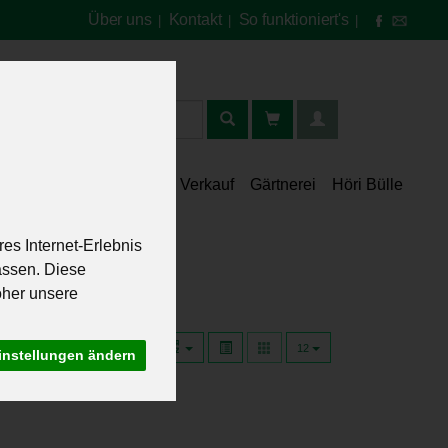
Über uns
Kontakt
So funktioniert's
|
|
|
t
lt
Speisekammer
Verkauf
Gärtnerei
Höri Bülle
es Internet-Erlebnis
assen. Diese
oher unsere
12
instellungen ändern