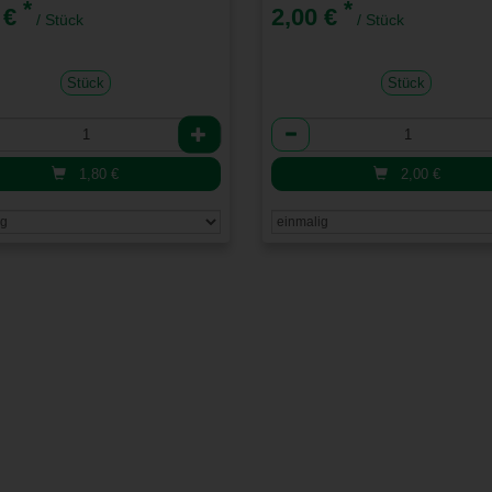
*
*
 €
2,00 €
/ Stück
/ Stück
Stück
Stück
l
Anzahl
1,80
€
2,00
€