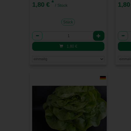
*
1,80 €
1,80
/ Stück
Stück
Anzahl
Anzah
1,80
€