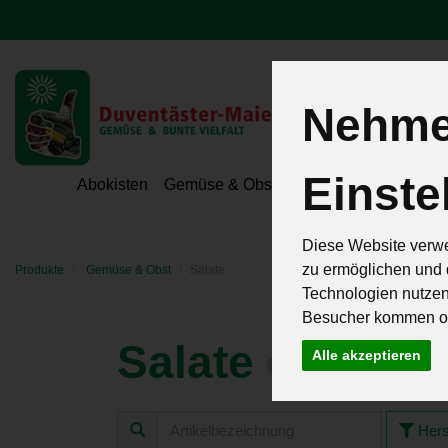
Nehmen
Einste
Hoeri - Gemüse
Abokisten
Gemüse & Obst
Hofeigene Spezialit
Diese Website verwe
zu ermöglichen und 
Produkte
Gemüse & Obst
Salate
Technologien nutze
Besucher kommen od
Salate
Alle akzeptieren
5 von 259
Hers