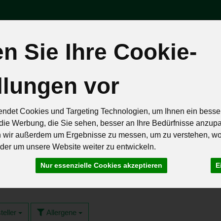
 Sie Ihre Cookie-
Produk
llungen vor
äten
Brot & Eier
Feinkost & Geschenke
Frisch & Geküh
ndet Cookies und Targeting Technologien, um Ihnen ein besser
Rezepte
die Werbung, die Sie sehen, besser an Ihre Bedürfnisse anzup
n wir außerdem um Ergebnisse zu messen, um zu verstehen, w
er um unsere Website weiter zu entwickeln.
Nur essenzielle Cookies akzeptieren
E
4 von 259
teller
Allergene