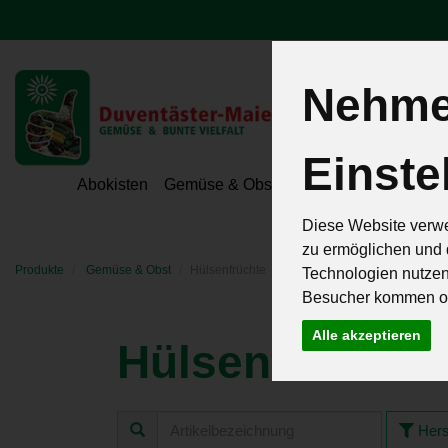
Nehmen
Einste
Hoeri - Gemüse
Abokisten
Gemüse & Obst
Hofeigene Spezialit
Diese Website verwe
zu ermöglichen und 
Produkte
Gemüse & Obst
Hülsenfrüchte
Technologien nutze
Besucher kommen od
Alle akzeptieren
Hülsenfrüchte
Hers