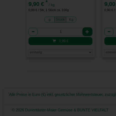
*
9,90 €
9,00
/ kg
0,99 € / Stk, 1 Stück ca. 100g
0,90 € /
g
Stück
Kg
Anzahl
Anzah
0,99
€
*
Alle Preise in Euro (€) inkl. gesetzlicher Mehrwertsteuer, zuz
© 2026 Duventäster-Maier Gemüse & BUNTE VIELFALT