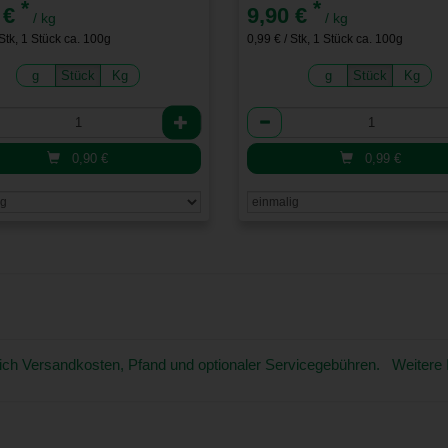
*
*
 €
9,90 €
/ kg
/ kg
 Stk, 1 Stück ca. 100g
0,99 € / Stk, 1 Stück ca. 100g
g
Stück
Kg
g
Stück
Kg
l
Anzahl
0,90
€
0,99
€
üglich Versandkosten, Pfand und optionaler Servicegebühren. Weitere