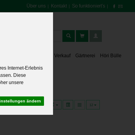
Über uns
Kontakt
So funktioniert's
|
|
|
t
lt
Speisekammer
Verkauf
Gärtnerei
Höri Bülle
es Internet-Erlebnis
assen. Diese
oher unsere
instellungen ändern
12