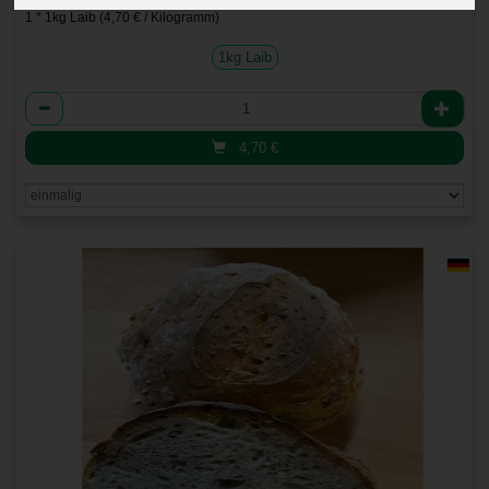
1 * 1kg Laib (4,70 € / Kilogramm)
1kg Laib
Anzahl
4,70
€