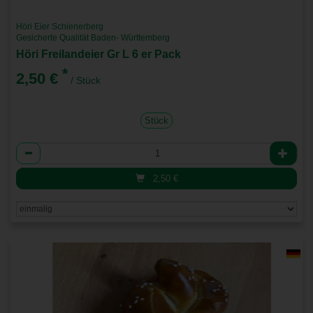
Höri Eier Schienerberg
Gesicherte Qualität Baden- Württemberg
Höri Freilandeier Gr L 6 er Pack
*
2,50 €
/ Stück
Stück
Anzahl
2,50
€