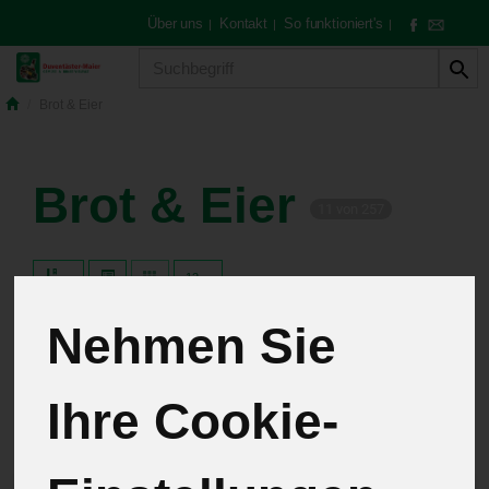
Über uns
Kontakt
So funktioniert's
|
|
|
Produkt
Brot & Eier
Brot & Eier
11 von 257
12
Nehmen Sie
Hersteller
Allergene
Ihre Cookie-