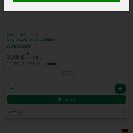
Metzgerei Denzel Singen
Qualitätszeichen Deutschland
Aufschnitt
*
2,40 €
/ 100g
1 * 100g (24,00 € / Kilogramm)
100g
Anzahl
2,40
€