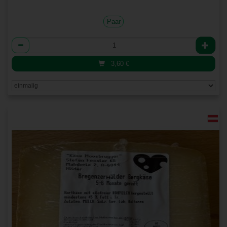
Paar
Anzahl
3,60
€