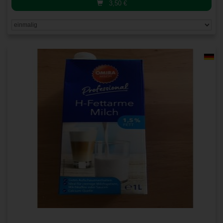
3,50
€