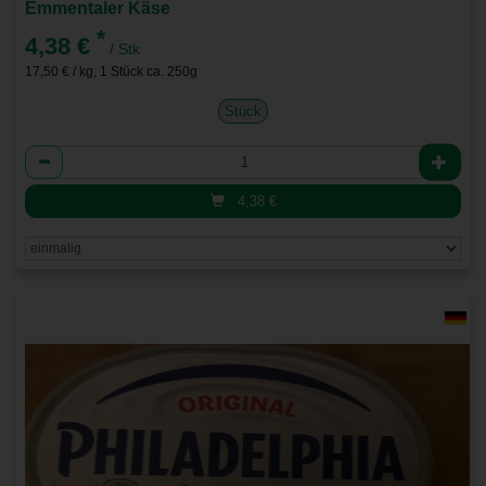
Emmentaler Käse
*
4,38 €
/ Stk
17,50 € / kg, 1 Stück ca. 250g
Stück
Anzahl
4,38
€