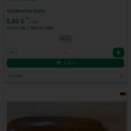
Goldbacher Käse
*
5,80 €
/ Stk
23,20 € / kg, 1 Stück ca. 250g
Stück
Anzahl
5,80
€