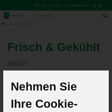
Über uns
Kontakt
So funktioniert's
|
|
|
Produkt
Frisch & Gekühlt
Frisch & Gekühlt
26 von 257
12
Nehmen Sie
Molkereiprodukte
13
Ihre Cookie-
Wurst
13