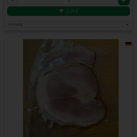
1,20
€