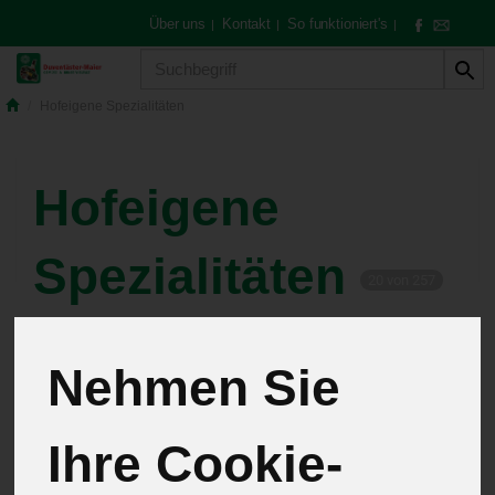
Über uns
Kontakt
So funktioniert's
|
|
|
Produkt
Hofeigene Spezialitäten
Hofeigene
Spezialitäten
20 von 257
12
Nehmen Sie
Pflanzen
4
Ihre Cookie-