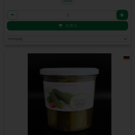
Stück
Anzahl
6,00
€