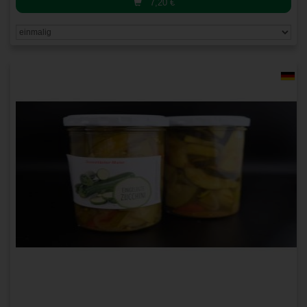
7,20
€