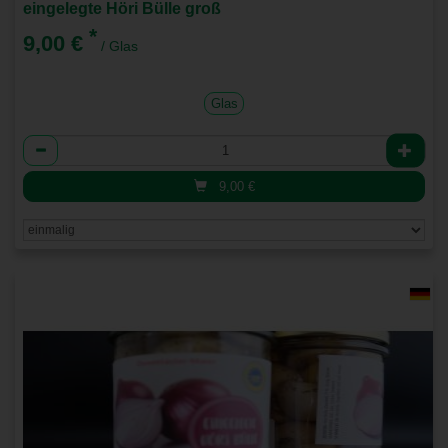
eingelegte Höri Bülle groß
*
9,00 €
/ Glas
Glas
Anzahl
9,00
€