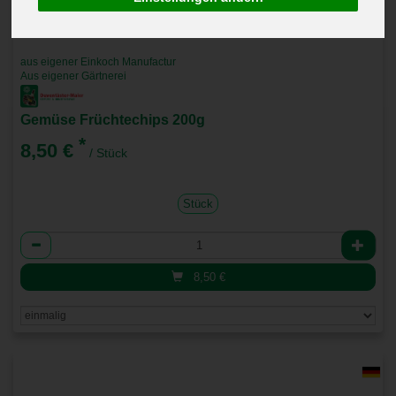
aus eigener Einkoch Manufactur
Aus eigener Gärtnerei
Gemüse Früchtechips 200g
*
8,50 €
/ Stück
Stück
Anzahl
8,50
€