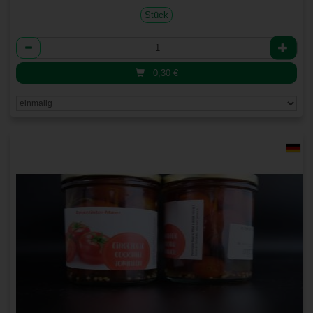
Stück
Anzahl
0,30
€