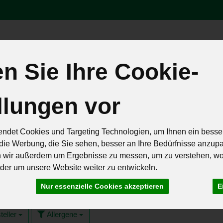
Produk
 Sie Ihre Cookie-
äten
Brot & Eier
Feinkost & Geschenke
Frisch & Geküh
llungen vor
Rezepte
ndet Cookies und Targeting Technologien, um Ihnen ein besser
die Werbung, die Sie sehen, besser an Ihre Bedürfnisse anzup
n wir außerdem um Ergebnisse zu messen, um zu verstehen, w
er um unsere Website weiter zu entwickeln.
59
Nur essenzielle Cookies akzeptieren
E
teller
Allergene