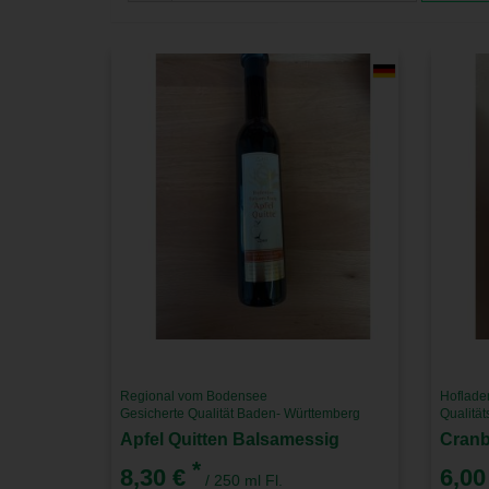
Regional vom Bodensee
Hoflade
Gesicherte Qualität Baden- Württemberg
Qualitä
Apfel Quitten Balsamessig
Cranb
*
8,30 €
6,00
/ 250 ml Fl.