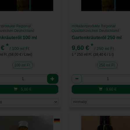
nprodukte Regional
Hofladenprodukte Regional
tszeichen Deutschland
Qualitätszeichen Deutschland
nkräuteröl 100 ml
Gartenkräuteröl 250 ml
*
*
 €
9,60 €
/ 100 ml Fl.
/ 250 ml Fl.
l Fl. (58,00 € / Liter)
1 * 250 ml Fl. (38,40 € / 1 l)
100 ml Fl.
250 ml Fl.
l
Anzahl
5,80
€
9,60
€