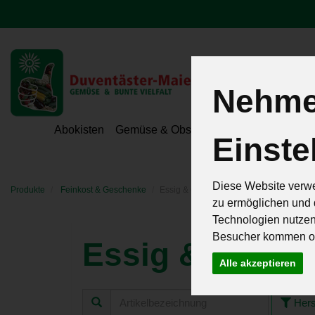
Nehmen
Hoeri - Gemüse
Abokisten
Gemüse & Obst
Hofeigene Spezialit
Einste
Diese Website verwe
Produkte
Feinkost & Geschenke
Essig & Öle
zu ermöglichen und 
Technologien nutze
Besucher kommen od
Essig & Öle
15 von 2
Alle akzeptieren
Hers