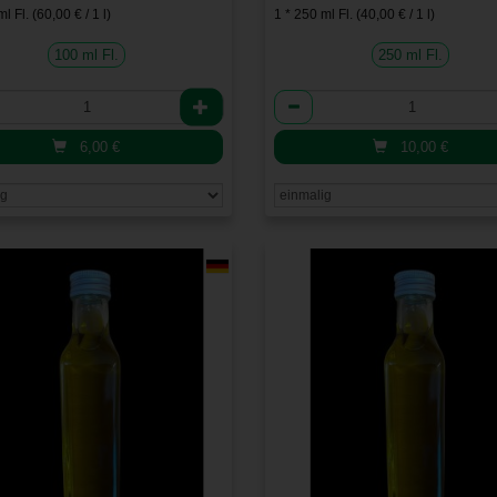
l Fl. (60,00 € / 1 l)
1 * 250 ml Fl. (40,00 € / 1 l)
100 ml Fl.
250 ml Fl.
l
Anzahl
6,00
€
10,00
€