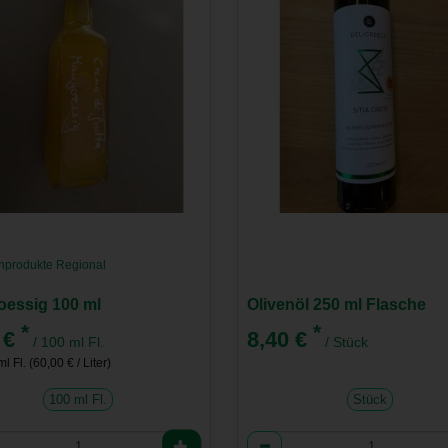
nprodukte Regional
essig 100 ml
Olivenöl 250 ml Flasche
*
*
 €
8,40 €
/ 100 ml Fl.
/ Stück
l Fl. (60,00 € / Liter)
100 ml Fl.
Stück
l
Anzahl