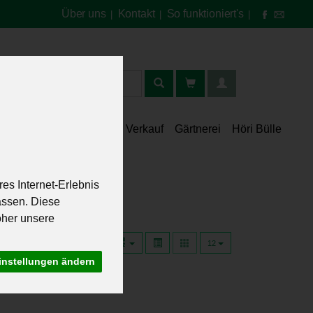
Über uns
Kontakt
So funktioniert's
|
|
|
t
lt
Speisekammer
Verkauf
Gärtnerei
Höri Bülle
es Internet-Erlebnis
assen. Diese
oher unsere
12
instellungen ändern