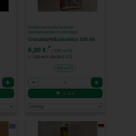
Hofladenprodukte Regional
Qualitätszeichen Deutschland
Granatapfelbalsamico 100 ml
*
6,00 €
/ 100 ml Fl.
1 * 100 ml Fl. (60,00 € / 1 l)
100 ml Fl.
Anzahl
6,00
€