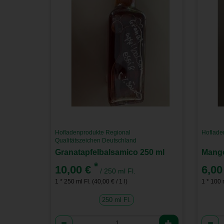
Hofladenprodukte Regional
Hoflade
Qualitätszeichen Deutschland
Granatapfelbalsamico 250 ml
Mango
*
10,00 €
6,00
/ 250 ml Fl.
1 * 250 ml Fl. (40,00 € / 1 l)
1 * 100 m
250 ml Fl.
Anzahl
Anzah