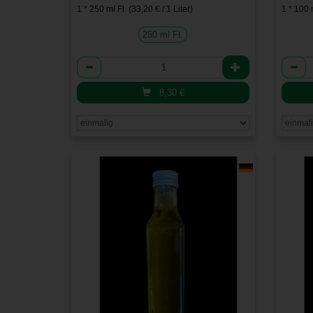
1 * 250 ml Fl. (33,20 € / 1 Liter)
1 * 100 m
250 ml Fl.
Anzahl
Anzah
8,30
€