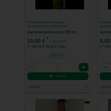
Hofladenprodukte Regional
Hoflade
Qualitätszeichen Deutschland
Qualitä
Gartenkräuteressig 250 ml
Garte
*
10,00 €
5,80
/ 250 ml Fl.
1 * 250 ml Fl. (40,00 € / Liter)
1 * 100 m
250 ml Fl.
Anzahl
Anzah
10,00
€