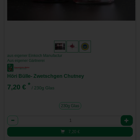
aus eigener Einkoch Manufactur
Aus eigener Gärtnerei
Höri Bülle- Zwetschgen Chutney
*
7,20 €
/ 230g Glas
230g Glas
Anzahl
7,20
€