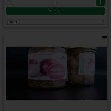
Anzahl
9,00
€