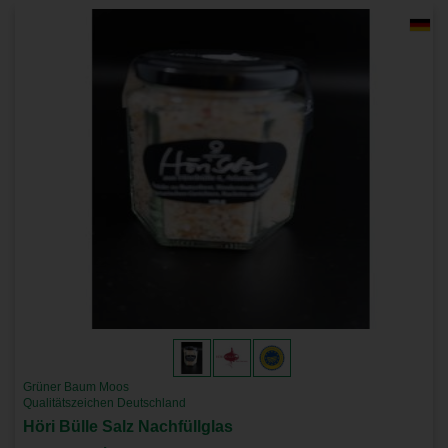
Grüner Baum Moos
Qualitätszeichen Deutschland
Höri Bülle Salz Nachfüllglas