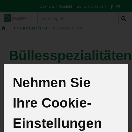
Über uns
Kontakt
So funktioniert's
|
|
|
Produkt
Feinkost & Geschenke
Büllesspezialitäten
Büllesspezialitäten
9 von 259
Nehmen Sie
12
Ihre Cookie-
Einstellungen
Hersteller
Allergene