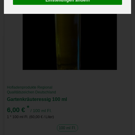
Einstellungen ändern
Hofladenprodukte Regional
Qualitätszeichen Deutschland
Gartenkräuteressig 100 ml
*
6,00 €
/ 100 ml Fl.
1 * 100 ml Fl. (60,00 € / Liter)
100 ml Fl.