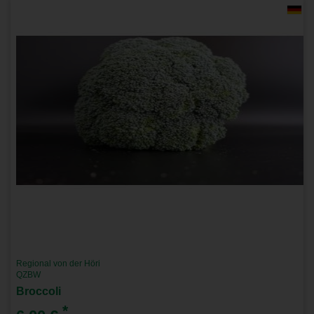
Regional von der Höri
QZBW
Broccoli
*