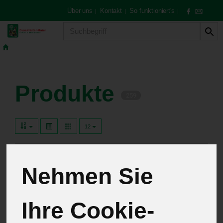
Über uns
Kontakt
So funktioniert's
|
|
|
Produkt
Produkte
259
12
Abokisten
11
Nehmen Sie
Gemüse & Obst
76
Hofeigene Spezialitäten
20
Ihre Cookie-