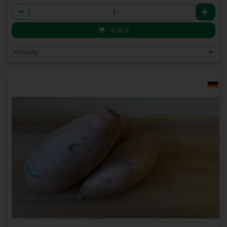
Anzahl
6,00
€