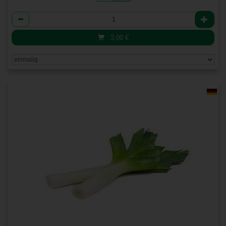
Anzahl
3,00
€