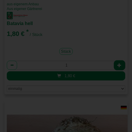
aus eigenem Anbau
Aus eigener Gärtnerei
Batavia hell
*
1,80 €
/ Stück
Stück
Anzahl
1,80
€