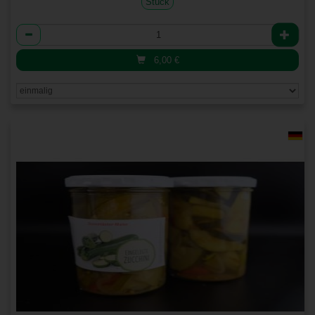
Stück
Anzahl
6,00
€