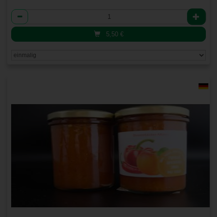
Anzahl
5,50
€