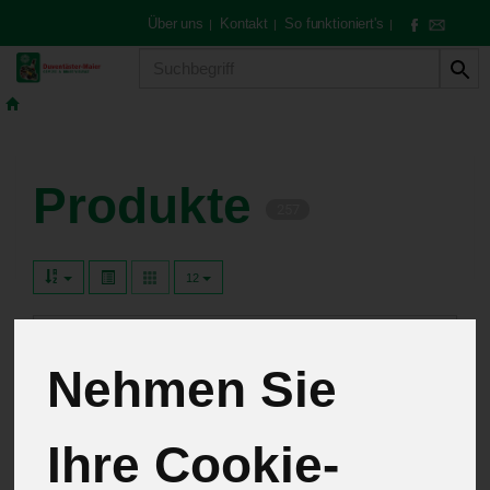
Über uns
Kontakt
So funktioniert's
|
|
|
Produkt
Produkte
257
12
Abokisten
11
Nehmen Sie
Gemüse & Obst
74
Hofeigene Spezialitäten
20
Ihre Cookie-