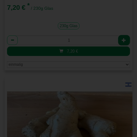
*
7,20 €
/ 230g Glas
230g Glas
Anzahl
7,20
€