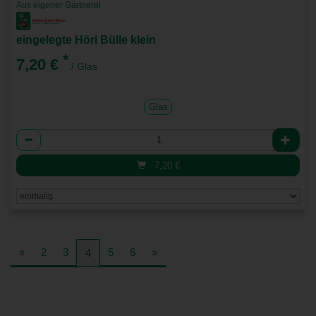
Aus eigener Gärtnerei
eingelegte Höri Bülle klein
*
7,20 €
/ Glas
Glas
Anzahl
7,20
€
«
2
3
5
6
»
4