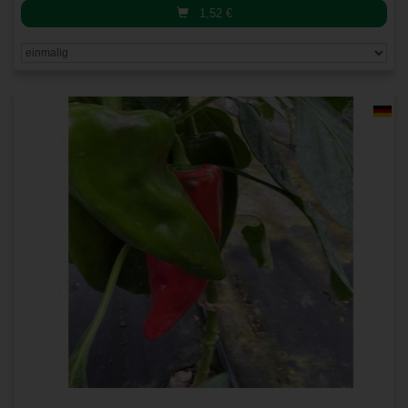
1,52
€