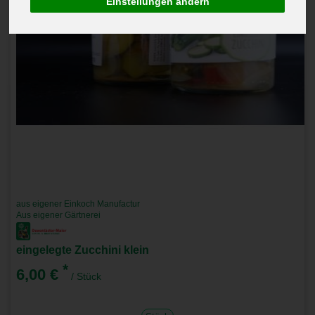
Einstellungen ändern
aus eigener Einkoch Manufactur
Aus eigener Gärtnerei
eingelegte Zucchini klein
*
6,00 €
/ Stück