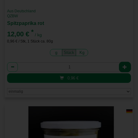
Aus Deutschland
QZBW
Spitzpaprika rot
*
12,00 €
/ kg
0,96 € / Stk, 1 Stück ca. 80g
g
Stück
Kg
Anzahl
0,96
€