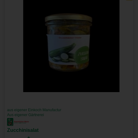
aus eigener Einkoch Manufactur
Aus eigener Gärtnerei
Zucchinisalat