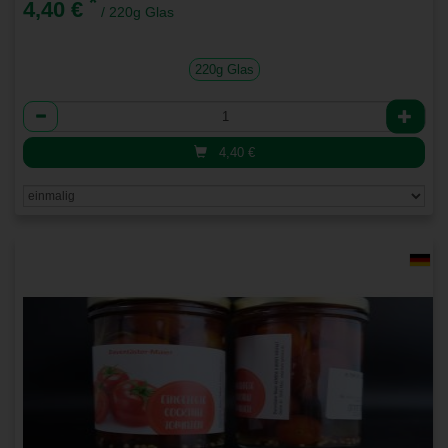
*
4,40 €
/ 220g Glas
220g Glas
Anzahl
4,40
€