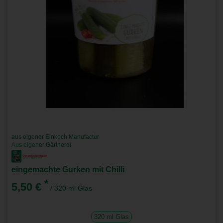
aus eigener Einkoch Manufactur
Aus eigener Gärtnerei
eingemachte Gurken mit Chilli
*
5,50 €
/ 320 ml Glas
320 ml Glas