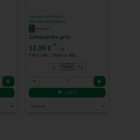
aus eigenem Anbau
Aus eigener Gärtnerei
Spitzpaprika grün
*
12,00 €
/ kg
0,96 € / Stk, 1 Stück ca. 80g
g
Stück
Kg
Anzahl
0,96
€