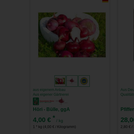
aus eigenem Anbau
Aus Deu
Aus eigener Gärtnerei
Qualitä
Höri - Bülle, ggA
Pfiffe
*
4,00 €
28,0
/ kg
1 * kg (4,00 € / Kilogramm)
2,80 € /