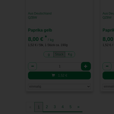
Aus Deutschland
Aus Deu
QZBW
QZBW
Paprika gelb
Papri
*
8,00 €
8,00
/ kg
1,52 € / Stk, 1 Stück ca. 190g
1,52 € /
g
Stück
Kg
Anzahl
Anzah
1,52
€
2
3
4
5
»
«
1