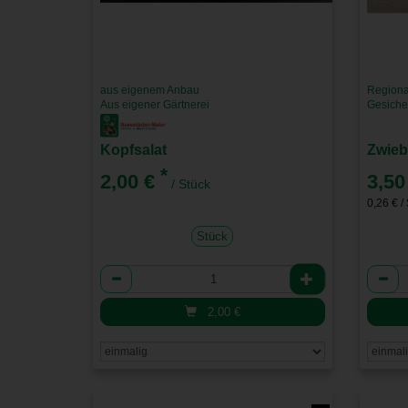
aus eigenem Anbau
Regiona
Aus eigener Gärtnerei
Gesiche
Kopfsalat
Zwieb
*
2,00 €
3,50
/ Stück
0,26 € /
Stück
Anzahl
Anzah
2,00
€