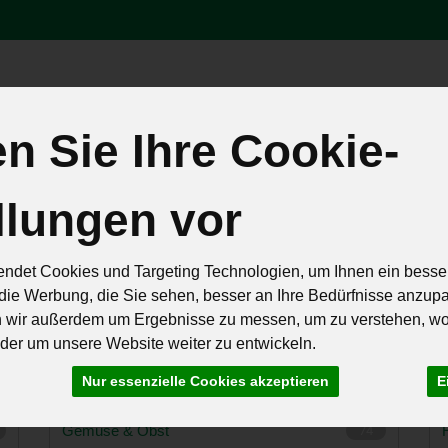
Produk
 Sie Ihre Cookie-
äten
Brot & Eier
Feinkost & Geschenke
Frisch & Geküh
llungen vor
Rezepte
ndet Cookies und Targeting Technologien, um Ihnen ein besser
die Werbung, die Sie sehen, besser an Ihre Bedürfnisse anzup
n wir außerdem um Ergebnisse zu messen, um zu verstehen, w
er um unsere Website weiter zu entwickeln.
Nur essenzielle Cookies akzeptieren
E
Gemüse & Obst
74