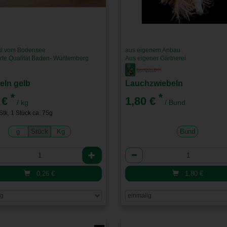
l vom Bodensee
aus eigenem Anbau
rte Qualität Baden- Württemberg
Aus eigener Gärtnerei
eln gelb
Lauchzwiebeln
*
*
 €
1,80 €
/ kg
/ Bund
 Stk, 1 Stück ca. 75g
g
Stück
Kg
Bund
l
Anzahl
0,26
€
1,80
€