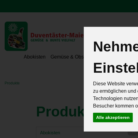
Nehmen
Hoeri - Gemüse
Abokisten
Gemüse & Obst
Hofeigene Spezialit
Einste
Diese Website verwe
Produkte
zu ermöglichen und 
Technologien nutze
Besucher kommen od
Produkte
257
Alle akzeptieren
Abokisten
11