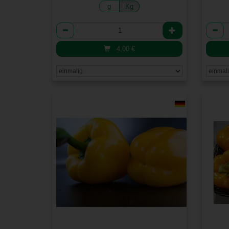
g
Kg
Anzahl
Anzah
4,00
€