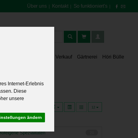
Über uns
Kontakt
So funktioniert's
|
|
|
t
lt
Speisekammer
Verkauf
Gärtnerei
Höri Bülle
es Internet-Erlebnis
assen. Diese
oher unsere
12
instellungen ändern
Hofeigene Spezialitäten
20