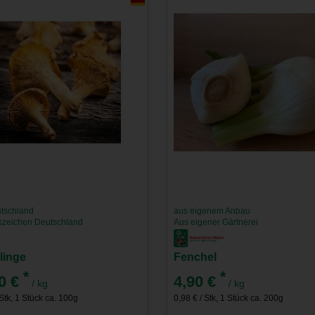
tschland
aus eigenem Anbau
tszeichen Deutschland
Aus eigener Gärtnerei
rlinge
Fenchel
*
*
0 €
4,90 €
/ kg
/ kg
 Stk, 1 Stück ca. 100g
0,98 € / Stk, 1 Stück ca. 200g