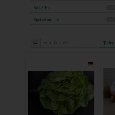
Brot & Eier
11
Speisekammer
79
Hers