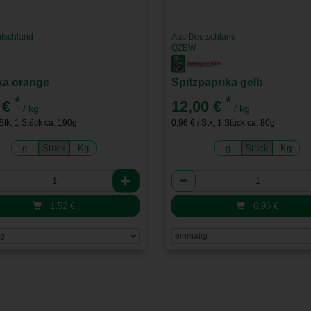
tschland
Aus Deutschland
QZBW
ka orange
Spitzpaprika gelb
*
*
 €
12,00 €
/ kg
/ kg
 Stk, 1 Stück ca. 190g
0,96 € / Stk, 1 Stück ca. 80g
g
Stück
Kg
g
Stück
Kg
l
Anzahl
1,52
€
0,96
€