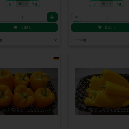
g
Stück
Kg
g
Stück
Kg
l
Anzahl
2,80
€
0,98
€