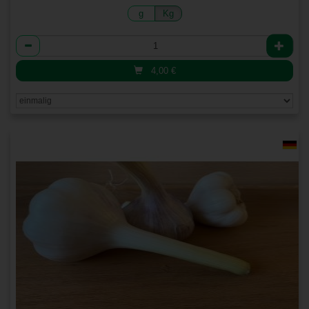
g
Kg
Anzahl
4,00
€