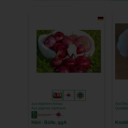
aus eigenem Anbau
Aus Deu
Aus eigener Gärtnerei
Qualitä
Höri - Bülle, ggA
Knob