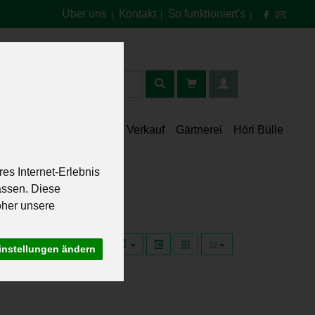
Über uns
Kontakt
So funktioniert's
|
|
|
t
lt
Speisekammer
Verkauf
Gärtnerei
Höri Bülle
es Internet-Erlebnis
assen. Diese
oher unsere
12
instellungen ändern