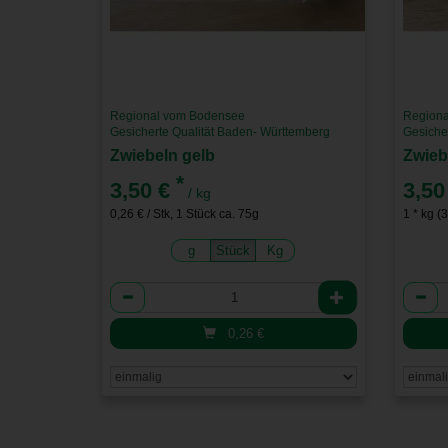
Regional vom Bodensee
Regiona
Gesicherte Qualität Baden- Württemberg
Gesiche
Zwiebeln gelb
Zwieb
*
3,50 €
3,50
/ kg
0,26 € / Stk, 1 Stück ca. 75g
1 * kg (
g
Stück
Kg
Anzahl
Anzah
0,26
€