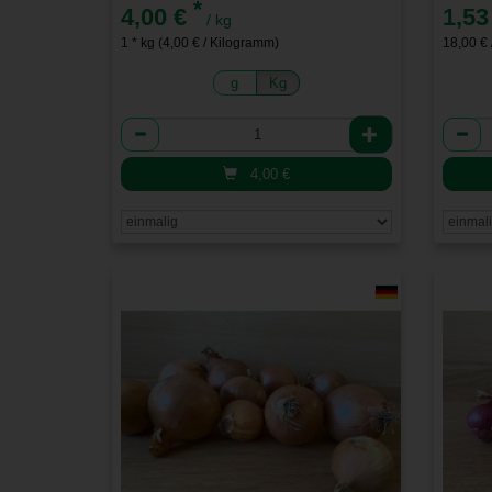
*
4,00 €
1,53
/ kg
1 * kg (4,00 € / Kilogramm)
18,00 € 
g
Kg
Anzahl
Anzah
4,00
€