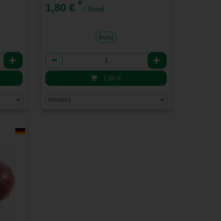
*
1,80 €
/ Bund
Bund
Anzahl
1,80
€