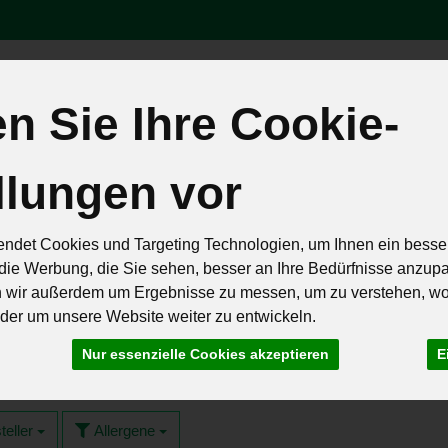
 Sie Ihre Cookie-
Produk
llungen vor
äten
Brot & Eier
Feinkost & Geschenke
Frisch & Geküh
Rezepte
ndet Cookies und Targeting Technologien, um Ihnen ein besser
die Werbung, die Sie sehen, besser an Ihre Bedürfnisse anzup
n wir außerdem um Ergebnisse zu messen, um zu verstehen, w
er um unsere Website weiter zu entwickeln.
auchgemüse
Nur essenzielle Cookies akzeptieren
E
7 von 259
teller
Allergene