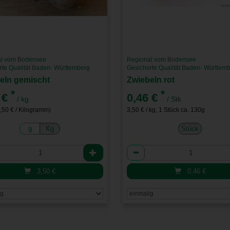
l vom Bodensee
Regional vom Bodensee
rte Qualität Baden- Württemberg
Gesicherte Qualität Baden- Württem
eln gemischt
Zwiebeln rot
*
*
 €
0,46 €
/ kg
/ Stk
3,50 € / Kilogramm)
3,50 € / kg, 1 Stück ca. 130g
g
Kg
Stück
l
Anzahl
3,50
€
0,46
€