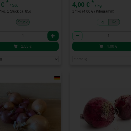
*
*
 €
4,00 €
/ Stk
/ kg
/ kg, 1 Stück ca. 85g
1 * kg (4,00 € / Kilogramm)
Stück
g
Kg
l
Anzahl
1,53
€
4,00
€