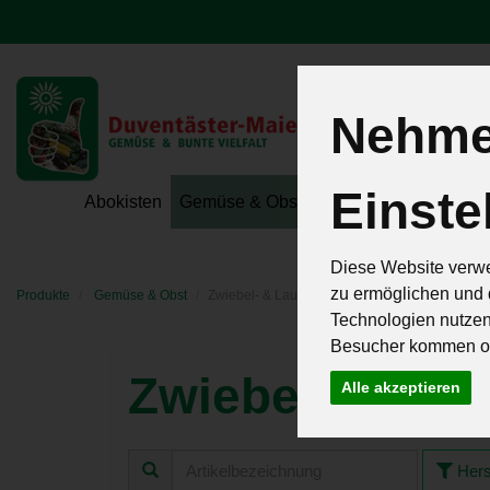
Nehmen
Einste
Hoeri - Gemüse
Abokisten
Gemüse & Obst
Hofeigene Spezialit
Diese Website verwe
zu ermöglichen und 
Produkte
Gemüse & Obst
Zwiebel- & Lauchgemüse
Technologien nutze
Besucher kommen od
Zwiebel- & L
Alle akzeptieren
Hers