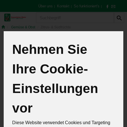
Über uns
Kontakt
So funktioniert's
|
|
|
Produkt
Gemüse & Obst
Zitrus- & Südfrüchte
Nehmen Sie
Zitrus- &
Ihre Cookie-
Südfrüchte
4 von 259
Einstellungen
12
vor
Allergene
Diese Website verwendet Cookies und Targeting