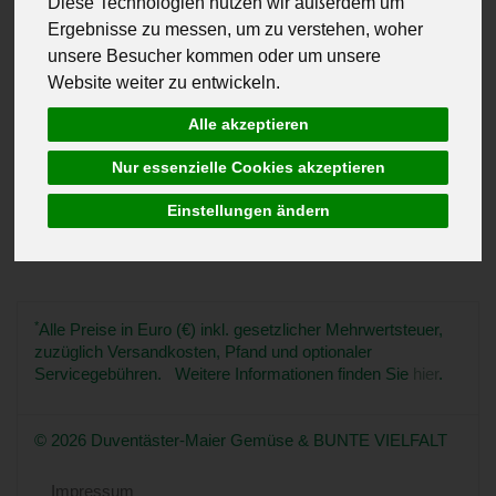
Diese Technologien nutzen wir außerdem um
Hersteller
Allergene
Ergebnisse zu messen, um zu verstehen, woher
unsere Besucher kommen oder um unsere
Website weiter zu entwickeln.
Alle akzeptieren
Keine passenden Produkte gefunden.
Nur essenzielle Cookies akzeptieren
Einstellungen ändern
*
Alle Preise in Euro (€) inkl. gesetzlicher Mehrwertsteuer,
zuzüglich Versandkosten, Pfand und optionaler
Servicegebühren. Weitere Informationen finden Sie
hier
.
© 2026 Duventäster-Maier Gemüse & BUNTE VIELFALT
Impressum