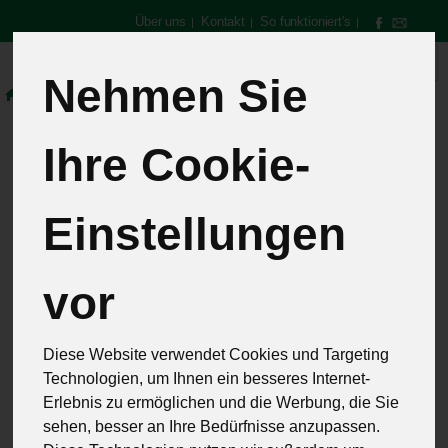
Über uns
Kontakt
So funktioniert's
|
|
|
Produkt
Nehmen Sie
Gemüse & Obst
Wurzel- & Knollengemüse
Ihre Cookie-
Wurzel- &
Einstellungen
Knollengemüse
vor
8 von 257
Diese Website verwendet Cookies und Targeting
Technologien, um Ihnen ein besseres Internet-
12
Erlebnis zu ermöglichen und die Werbung, die Sie
sehen, besser an Ihre Bedürfnisse anzupassen.