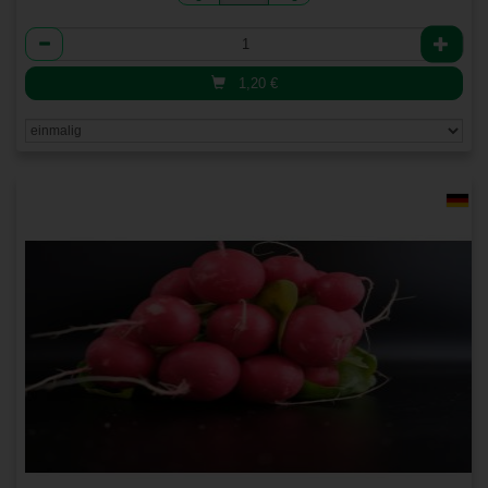
Anzahl
1,20
€