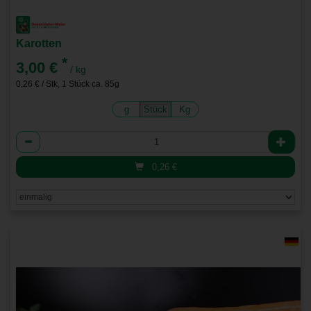
Karotten
*
3,00 €
/ kg
0,26 € / Stk, 1 Stück ca. 85g
g
Stück
Kg
Anzahl
0,26
€