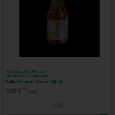
Hofladenprodukte Regional
Qualitätszeichen Deutschland
Palio Holunder Secco 200 ml
*
3,30 €
/ Stück
Stück