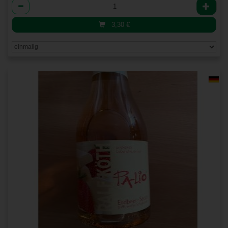
Anzahl
3,30
€