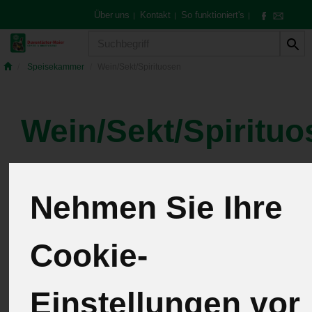
Über uns
Kontakt
So funktioniert's
|
|
|
Produkt
Speisekammer
Wein/Sekt/Spirituosen
Wein/Sekt/Spirituo
10 von 259
Nehmen Sie Ihre
12
Cookie-
Hersteller
Allergene
Einstellungen vor