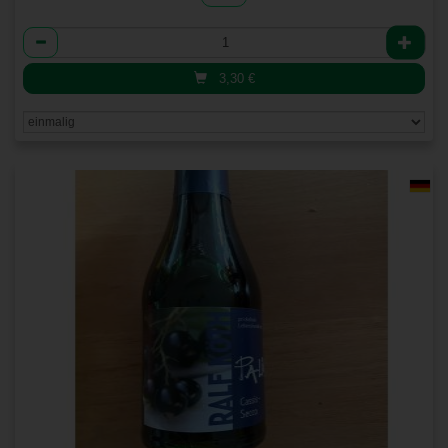
Anzahl
3,30
€