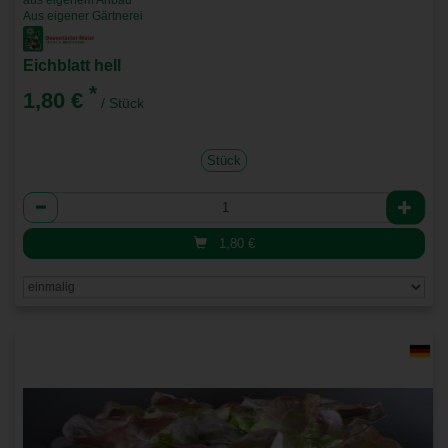
aus eigenem Anbau
Aus eigener Gärtnerei
Eichblatt hell
*
1,80 €
/ Stück
Stück
Anzahl
1,80
€