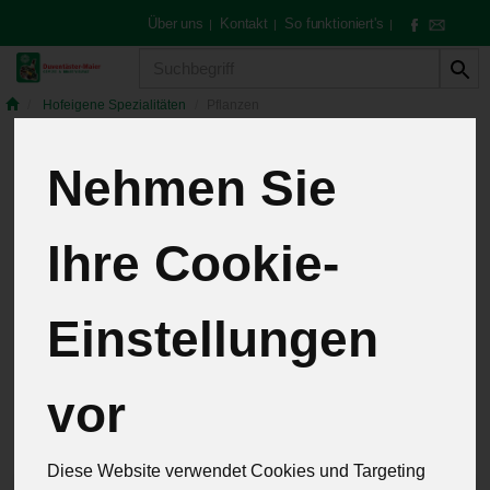
Über uns
Kontakt
So funktioniert's
|
|
|
Produkt
Hofeigene Spezialitäten
Pflanzen
Nehmen Sie
Pflanzen
4 von 257
Ihre Cookie-
12
Einstellungen
Hersteller
Allergene
vor
Diese Website verwendet Cookies und Targeting