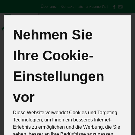
Über uns
Kontakt
So funktioniert's
|
|
|
Produkt
Nehmen Sie
Speisekammer
Pesto & Aufstriche
Ihre Cookie-
Pesto &
Aufstriche
Einstellungen
13 von 259
vor
12
Diese Website verwendet Cookies und Targeting
Technologien, um Ihnen ein besseres Internet-
Hersteller
Allergene
Erlebnis zu ermöglichen und die Werbung, die Sie
sehen, besser an Ihre Bedürfnisse anzupassen.