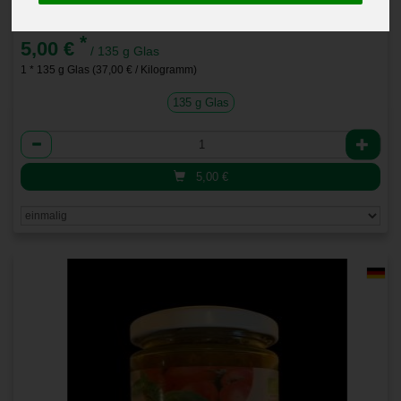
Zucchini Ruccula Peschto
*
5,00 €
/ 135 g Glas
1 * 135 g Glas (37,00 € / Kilogramm)
135 g Glas
Anzahl
5,00
€