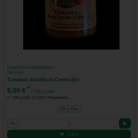
Delikat Essen Gottmadingen
Ökosiegel
Tomaten- Basilikum Creme Bio
*
5,00 €
/ 135 g Glas
1 * 135 g Glas (37,00 € / Kilogramm)
135 g Glas
Anzahl
5,00
€