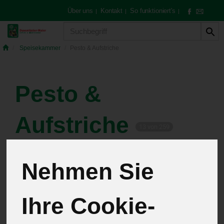
Über uns
Kontakt
So funktioniert's
|
|
|
Produkt
Speisekammer
Pesto & Aufstriche
Pesto &
Aufstriche
13 von 259
12
Nehmen Sie
Ihre Cookie-
Hersteller
Allergene