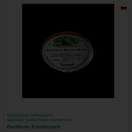
Delikat Essen Gottmadingen
Gesicherte Qualität Baden- Württemberg
Basilikum- Kräuterpaste