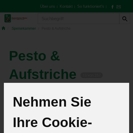
Über uns
Kontakt
So funktioniert's
|
|
|
Produkt
Speisekammer
Pesto & Aufstriche
Pesto &
Aufstriche
13 von 257
12
Nehmen Sie
Ihre Cookie-
Hersteller
Allergene