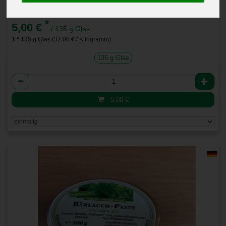
Bärlauch - Tomatencreme Bio
*
5,00 €
/ 135 g Glas
1 * 135 g Glas (37,00 € / Kilogramm)
135 g Glas
Anzahl
5,00
€