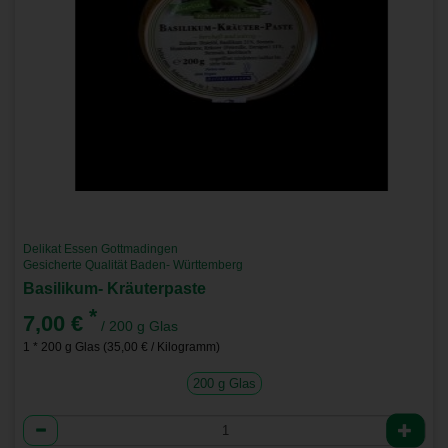
Delikat Essen Gottmadingen
Gesicherte Qualität Baden- Württemberg
Basilikum- Kräuterpaste
*
7,00 €
/ 200 g Glas
1 * 200 g Glas (35,00 € / Kilogramm)
200 g Glas
Anzahl