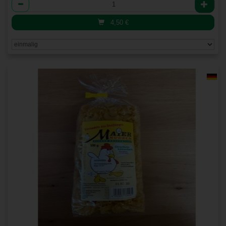
Anzahl
4,50
€