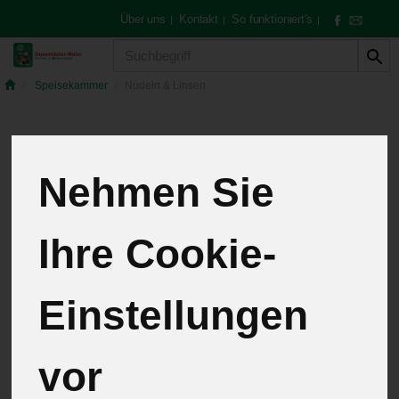
Über uns
Kontakt
So funktioniert's
|
|
|
Produkt
Speisekammer
Nudeln & Linsen
Nudeln & Linsen
Nehmen Sie
6 von 259
Ihre Cookie-
12
Einstellungen
vor
Hersteller
Ernährung
Allergene