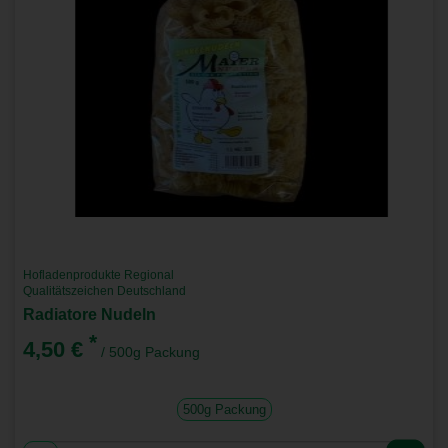
Hofladenprodukte Regional
Qualitätszeichen Deutschland
Radiatore Nudeln
*
4,50 €
/ 500g Packung
500g Packung