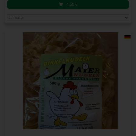
4,50
€