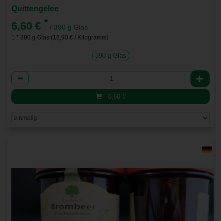
Quittengelee
*
6,60 €
/ 390 g Glas
1 * 390 g Glas (16,90 € / Kilogramm)
390 g Glas
Anzahl
6,60
€