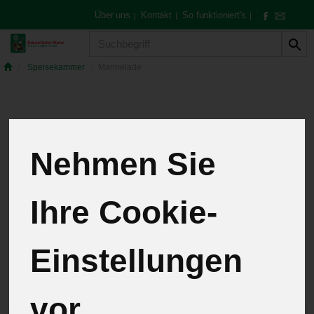
Über uns
Kontakt
So funktioniert's
|
|
|
Produkt
Speisekammer
Marmelade
Marmelade
7 von 259
Nehmen Sie
12
Ihre Cookie-
Hersteller
Allergene
Einstellungen
vor