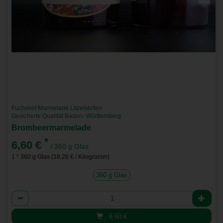
Fuchshof Marmelade Litzelstetten
Gesicherte Qualität Baden- Württemberg
Brombeermarmelade
*
6,60 €
/ 360 g Glas
1 * 360 g Glas (18,28 € / Kilogramm)
360 g Glas
Anzahl
6,60
€