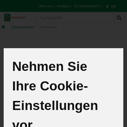
Über uns
Kontakt
So funktioniert's
|
|
|
Produkt
Speisekammer
Marmelade
Marmelade
7 von 259
Nehmen Sie
12
Ihre Cookie-
Hersteller
Allergene
Einstellungen
vor