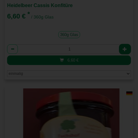
Heidelbeer Cassis Konfitüre
*
6,60 €
/ 360g Glas
360g Glas
Anzahl
6,60
€