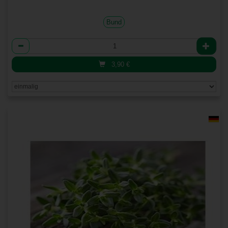
Bund
Anzahl
3,90
€