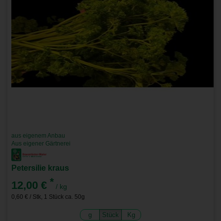
aus eigenem Anbau
Aus eigener Gärtnerei
Petersilie kraus
*
12,00 €
/ kg
0,60 € / Stk, 1 Stück ca. 50g
g
Stück
Kg