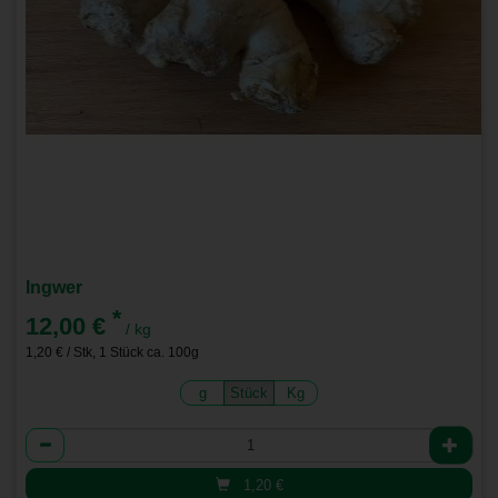
Ingwer
*
12,00 €
/ kg
1,20 € / Stk, 1 Stück ca. 100g
g
Stück
Kg
Anzahl
1,20
€