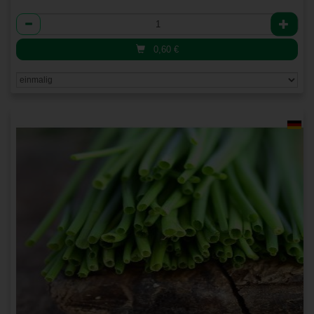
Anzahl
0,60
€