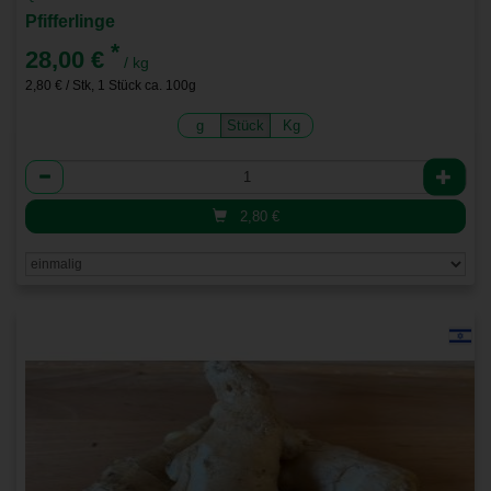
Pfifferlinge
*
28,00 €
/ kg
2,80 € / Stk, 1 Stück ca. 100g
g
Stück
Kg
Anzahl
2,80
€