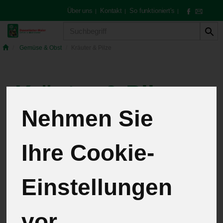
Über uns
Kontakt
So funktioniert's
|
|
|
Produkt
Gemüse & Obst
Kräuter & Pilze
Kräuter & Pilze
Nehmen Sie
7 von 257
Ihre Cookie-
12
Einstellungen
Hersteller
Allergene
vor