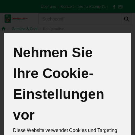
Über uns
Kontakt
So funktioniert's
|
|
|
Produkt
Gemüse & Obst
Kohlgemüse
Nehmen Sie
Kohlgemüse
4 von 259
Ihre Cookie-
12
Einstellungen
Hersteller
Allergene
vor
Diese Website verwendet Cookies und Targeting