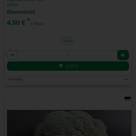
Regional von der Höri
QZBW
Blumenkohl
*
4,50 €
/ Stück
Stück
Anzahl
4,50
€