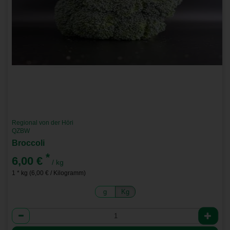
Regional von der Höri
QZBW
Broccoli
*
6,00 €
/ kg
1 * kg (6,00 € / Kilogramm)
g
Kg
Anzahl