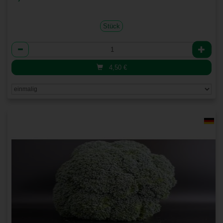
Stück
Anzahl
4,50
€