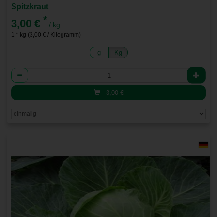
Spitzkraut
*
3,00 €
/ kg
1 * kg (3,00 € / Kilogramm)
g
Kg
Anzahl
3,00
€