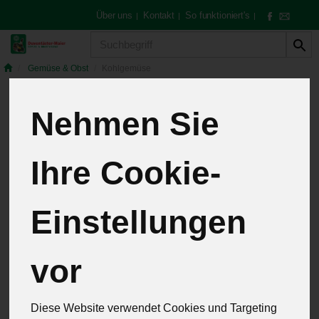
Über uns
Kontakt
So funktioniert's
|
|
|
Produkt
Gemüse & Obst
Kohlgemüse
Nehmen Sie
Kohlgemüse
4 von 257
Ihre Cookie-
12
Einstellungen
Hersteller
Allergene
vor
Diese Website verwendet Cookies und Targeting