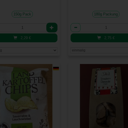
150g Pack
180g Packung
l
Anzahl
2,29
€
2,75
€