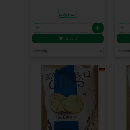
150g Pack
Anzahl
Anzah
1,99
€