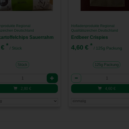
nprodukte Regional
Hofladenprodukte Regional
tszeichen Deutschland
Qualitätszeichen Deutschland
artoffelchips Sauerrahm
Erdbeer Crispies
*
*
 €
4,60 €
/ Stück
/ 125g Packung
Stück
125g Packung
l
Anzahl
2,80
€
4,60
€