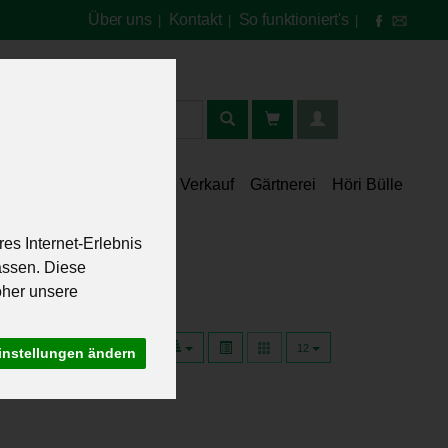
Über uns
Kontakt
So funktioniert's
|
|
|
t
lt
Speisekammer
Verkauf
Gärtnerei
Höri Bülle
es Internet-Erlebnis
assen. Diese
oher unsere
12
instellungen ändern