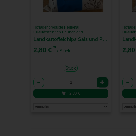
Hofladenprodukte Regional
Hoflade
Qualitätszeichen Deutschland
Qualitä
Landkartoffelchips Salz und Pfeffer
Landk
*
2,80 €
2,80
/ Stück
Stück
Anzahl
Anzah
2,80
€