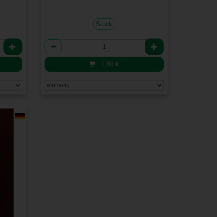
Stück
Anzahl
2,80
€