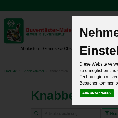
Nehmen
Einste
Hoeri - Gemüse
Abokisten
Gemüse & Obst
Hofeigene Spezialit
Diese Website verwe
zu ermöglichen und 
Produkte
Speisekammer
Knabbereien
Technologien nutze
Besucher kommen od
Knabbereien
Alle akzeptieren
7 von
Hers