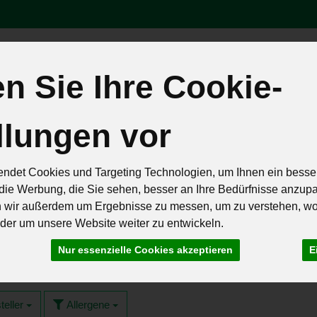
 Sie Ihre Cookie-
Produk
llungen vor
äten
Brot & Eier
Feinkost & Geschenke
Frisch & Geküh
Rezepte
ndet Cookies und Targeting Technologien, um Ihnen ein besser
die Werbung, die Sie sehen, besser an Ihre Bedürfnisse anzup
n wir außerdem um Ergebnisse zu messen, um zu verstehen, w
er um unsere Website weiter zu entwickeln.
Nur essenzielle Cookies akzeptieren
E
 259
teller
Allergene