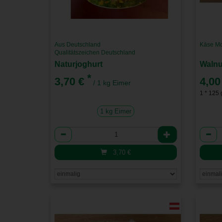
Aus Deutschland
Käse Mo
Qualitätszeichen Deutschland
Naturjoghurt
Waln
*
3,70 €
4,00
/ 1 kg Eimer
1 * 125 
1 kg Eimer
Anzahl
Anzah
3,70
€