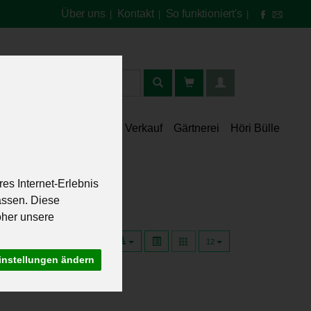
Über uns
Kontakt
So funktioniert's
|
|
|
t
lt
Speisekammer
Verkauf
Gärtnerei
Höri Bülle
es Internet-Erlebnis
assen. Diese
oher unsere
12
instellungen ändern