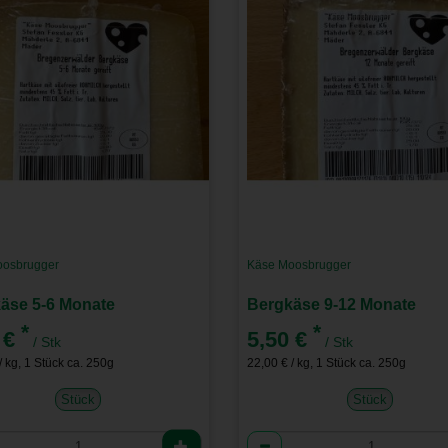
osbrugger
Käse Moosbrugger
äse 5-6 Monate
Bergkäse 9-12 Monate
*
*
 €
5,50 €
/ Stk
/ Stk
/ kg, 1 Stück ca. 250g
22,00 € / kg, 1 Stück ca. 250g
Stück
Stück
l
Anzahl