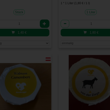
1 * 1 Liter (1,80 € / 1 l)
Stück
1 Liter
l
Anzahl
1,40
€
1,80
€