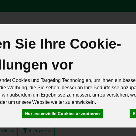
Produk
 Sie Ihre Cookie-
äten
Brot & Eier
Feinkost & Geschenke
Frisch & Geküh
llungen vor
Rezepte
ndet Cookies und Targeting Technologien, um Ihnen ein besser
die Werbung, die Sie sehen, besser an Ihre Bedürfnisse anzup
n wir außerdem um Ergebnisse zu messen, um zu verstehen, w
er um unsere Website weiter zu entwickeln.
kte
13 von 257
Nur essenzielle Cookies akzeptieren
E
teller
Allergene