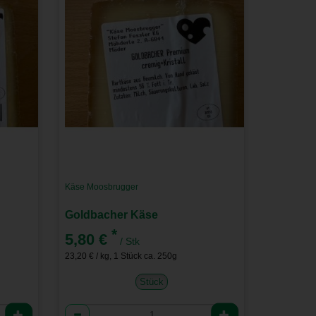
Käse Moosbrugger
Goldbacher Käse
*
5,80 €
/ Stk
23,20 € / kg, 1 Stück ca. 250g
Stück
Anzahl