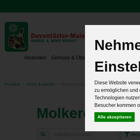
Nehmen
Hoeri - Gemüse
Abokisten
Gemüse & Obst
Hofeigene Spezialit
Einste
Diese Website verwe
Produkte
Frisch & Gekühlt
Molkereiprodukte
zu ermöglichen und 
Technologien nutze
Besucher kommen od
Molkereiprodu
Alle akzeptieren
Hers