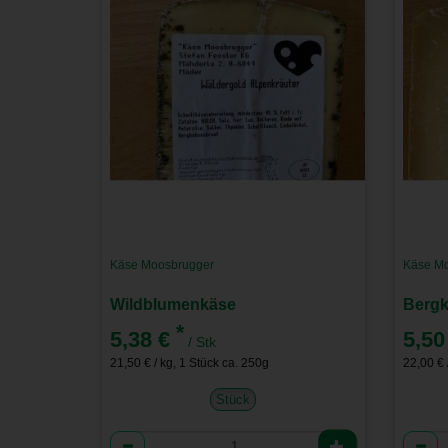
Käse Moosbrugger
Käse Mo
Wildblumenkäse
Bergk
*
5,38 €
5,50
/ Stk
21,50 € / kg, 1 Stück ca. 250g
22,00 € 
Stück
Anzahl
Anzah