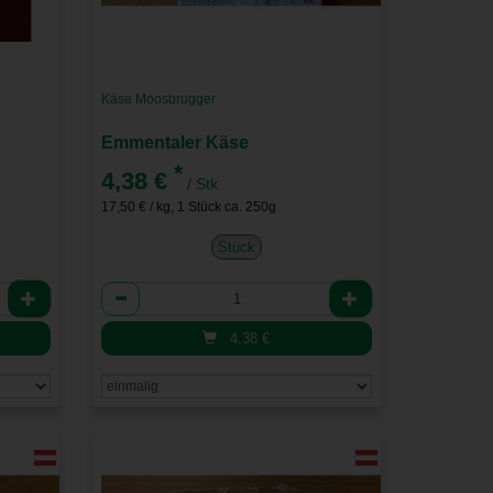
Käse Moosbrugger
Emmentaler Käse
*
4,38 €
/ Stk
17,50 € / kg, 1 Stück ca. 250g
Stück
Anzahl
4,38
€