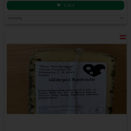
6,25
€