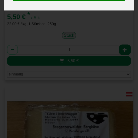
Bergkäse 5-6 Monate
*
5,50 €
/ Stk
22,00 € / kg, 1 Stück ca. 250g
Stück
Anzahl
5,50
€