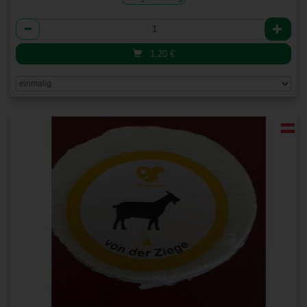
Anzahl
1,20
€