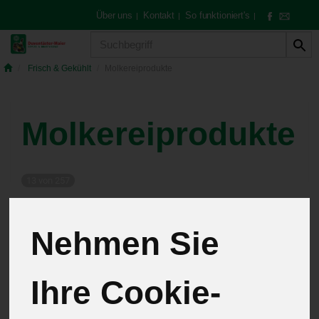
Über uns
Kontakt
So funktioniert's
|
|
|
Produkt
Frisch & Gekühlt
Molkereiprodukte
Molkereiprodukte
13 von 257
12
Nehmen Sie
Ihre Cookie-
Hersteller
Allergene