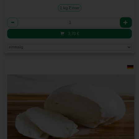
1 kg Eimer
Anzahl
3,70
€