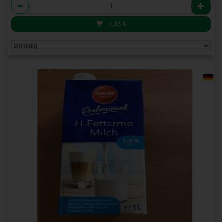
Anzahl
4,38
€