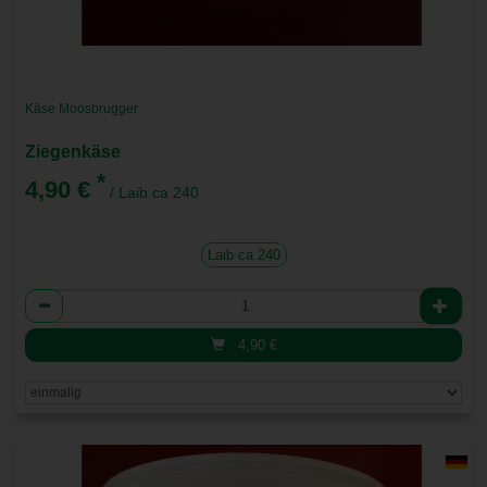
Käse Moosbrugger
Ziegenkäse
*
4,90 €
/ Laib ca 240
Laib ca 240
Anzahl
4,90
€