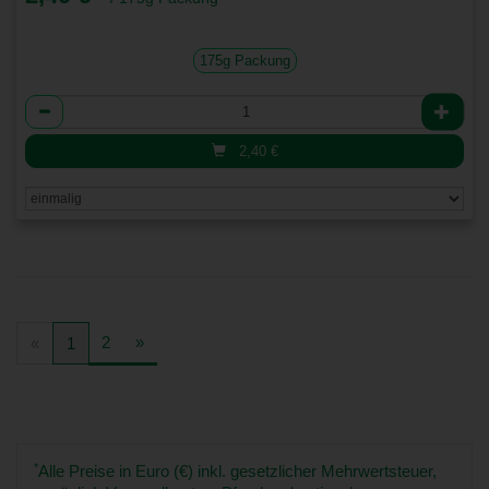
175g Packung
Anzahl
2,40
€
2
»
«
1
*
Alle Preise in Euro (€) inkl. gesetzlicher Mehrwertsteuer,