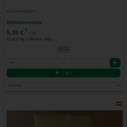
Käse Moosbrugger
Wildblumenkäse
*
5,38 €
/ Stk
21,50 € / kg, 1 Stück ca. 250g
Stück
Anzahl
5,38
€