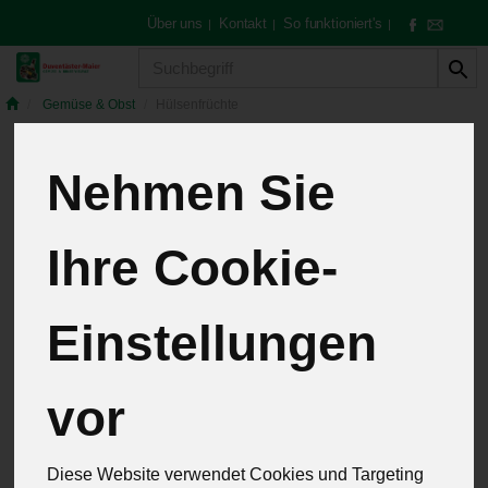
Über uns
Kontakt
So funktioniert's
|
|
|
Produkt
Gemüse & Obst
Hülsenfrüchte
Nehmen Sie
Hülsenfrüchte
Ihre Cookie-
4 von 257
Einstellungen
12
vor
Hersteller
Allergene
Diese Website verwendet Cookies und Targeting