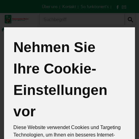
Über uns
Kontakt
So funktioniert's
|
|
|
Produkt
Speisekammer
Honig
Nehmen Sie
Honig
3 von 257
Ihre Cookie-
12
Einstellungen
vor
Hersteller
Allergene
Diese Website verwendet Cookies und Targeting
Technologien, um Ihnen ein besseres Internet-