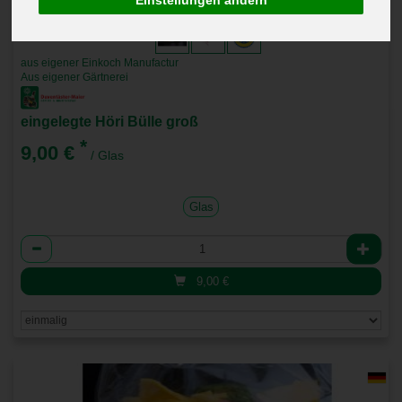
aus eigener Einkoch Manufactur
Aus eigener Gärtnerei
eingelegte Höri Bülle groß
*
9,00 €
/ Glas
Glas
Anzahl
9,00
€