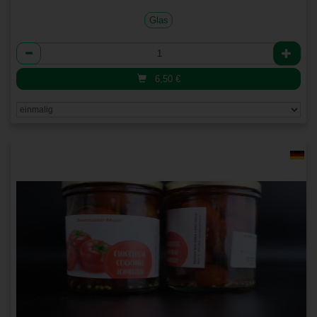
Glas
Anzahl
6,50
€