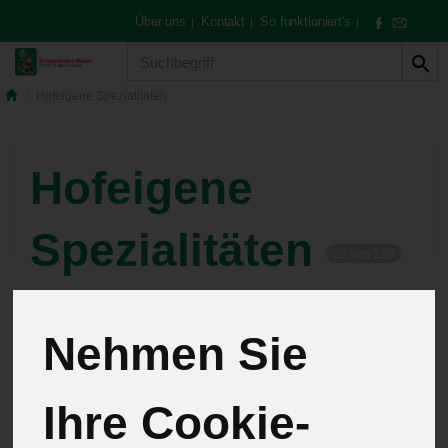
Über uns
Kontakt
So funktioniert's
|
|
|
Produkt
Hofeigene Spezialitäten
Hofeigene
Spezialitäten
20 von 259
12
Nehmen Sie
Pflanzen
4
Ihre Cookie-