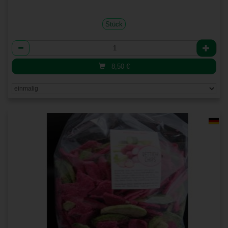
Stück
Anzahl
8,50
€