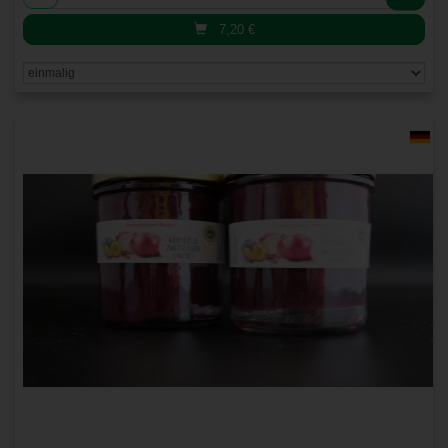
7,20
€