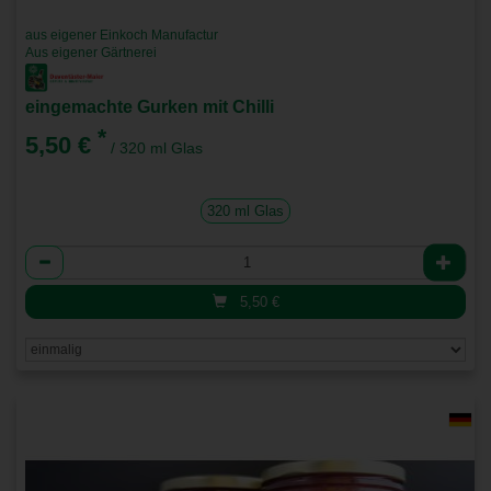
aus eigener Einkoch Manufactur
Aus eigener Gärtnerei
eingemachte Gurken mit Chilli
*
5,50 €
/ 320 ml Glas
320 ml Glas
Anzahl
5,50
€