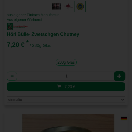
aus eigener Einkoch Manufactur
Aus eigener Gärtnerei
Höri Bülle- Zwetschgen Chutney
*
7,20 €
/ 230g Glas
230g Glas
Anzahl
7,20
€