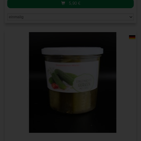
5,90
€