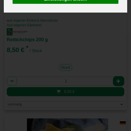
aus eigener Einkoch Manufactur
Aus eigener Gärtnerei
Rettichchips 200 g
*
8,50 €
/ Stück
Stück
Anzahl
8,50
€