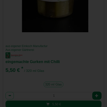
aus eigener Einkoch Manufactur
Aus eigener Gärtnerei
eingemachte Gurken mit Chilli
*
5,50 €
/ 320 ml Glas
320 ml Glas
Anzahl
5,50
€