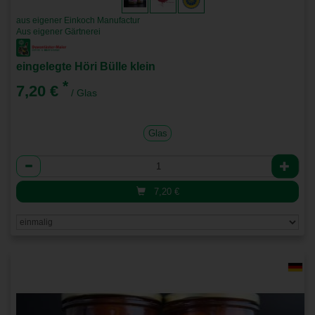
aus eigener Einkoch Manufactur
Aus eigener Gärtnerei
eingelegte Höri Bülle klein
*
7,20 €
/ Glas
Glas
Anzahl
7,20
€