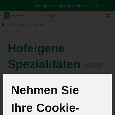
Über uns
Kontakt
So funktioniert's
|
|
|
Produkt
Hofeigene Spezialitäten
Hofeigene
Spezialitäten
20 von 259
12
Nehmen Sie
Pflanzen
4
Ihre Cookie-