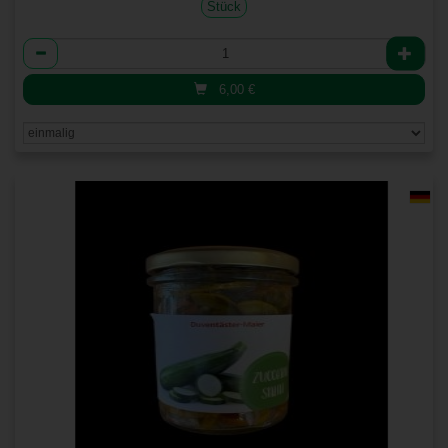
Stück
Anzahl
6,00
€