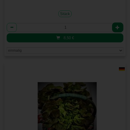
Stück
Anzahl
8,50
€