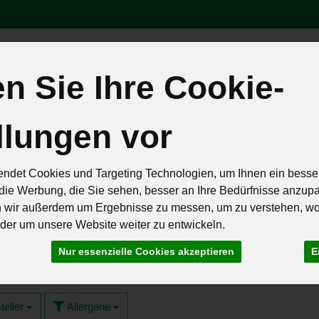
 Sie Ihre Cookie-
Produk
llungen vor
äten
Brot & Eier
Feinkost & Geschenke
Frisch & Geküh
Rezepte
ndet Cookies und Targeting Technologien, um Ihnen ein besser
die Werbung, die Sie sehen, besser an Ihre Bedürfnisse anzup
n wir außerdem um Ergebnisse zu messen, um zu verstehen, w
er um unsere Website weiter zu entwickeln.
Nur essenzielle Cookies akzeptieren
E
teller
Allergene