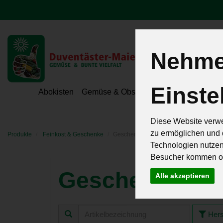
Nehmen
Einste
Hoeri - Gemüse
Abokisten
Gemüse & Obst
Hofeigene Spezialit
Diese Website verwe
zu ermöglichen und 
Produkte
Feinkost & Geschenke
Geschenke
Technologien nutze
Besucher kommen od
Geschenke
Alle akzeptieren
5 von 257
Hers