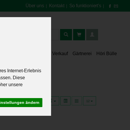
Über uns
Kontakt
So funktioniert's
|
|
|
t
lt
Speisekammer
Verkauf
Gärtnerei
Höri Bülle
es Internet-Erlebnis
assen. Diese
oher unsere
12
instellungen ändern