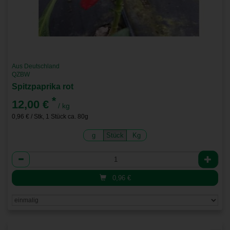
Aus Deutschland
QZBW
Spitzpaprika rot
*
12,00 €
/ kg
0,96 € / Stk, 1 Stück ca. 80g
g
Stück
Kg
Anzahl
0,96
€