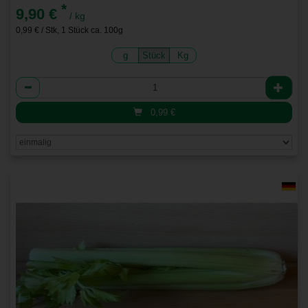
*
9,90 €
/ kg
0,99 € / Stk, 1 Stück ca. 100g
g
Stück
Kg
Anzahl
0,99
€