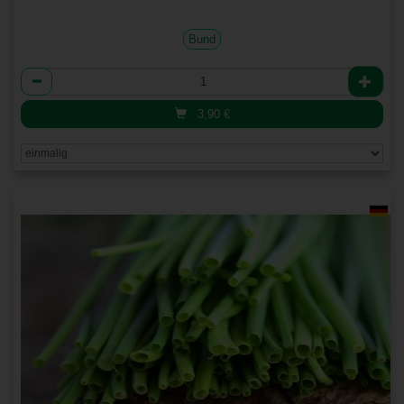
Bund
Anzahl
3,90
€