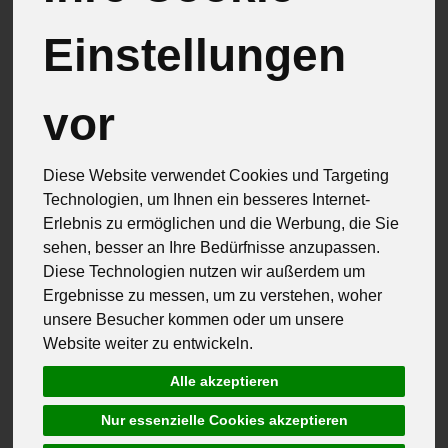
Fruchtgemüse
20
Einstellungen
Kohlgemüse
4
vor
Kräuter & Pilze
7
Blatt- & Stängelgemüse
1
Diese Website verwendet Cookies und Targeting
Technologien, um Ihnen ein besseres Internet-
Wurzel- & Knollengemüse
8
Erlebnis zu ermöglichen und die Werbung, die Sie
sehen, besser an Ihre Bedürfnisse anzupassen.
Zwiebel- & Lauchgemüse
5
Diese Technologien nutzen wir außerdem um
Ergebnisse zu messen, um zu verstehen, woher
Obst & Beeren
13
unsere Besucher kommen oder um unsere
Website weiter zu entwickeln.
Hülsenfrüchte
4
Alle akzeptieren
Zitrus- & Südfrüchte
4
Nur essenzielle Cookies akzeptieren