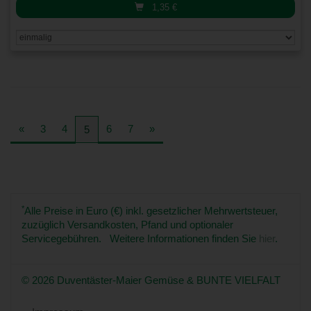
1,35
€
«
3
4
6
7
»
5
*
Alle Preise in Euro (€) inkl. gesetzlicher Mehrwertsteuer,
zuzüglich Versandkosten, Pfand und optionaler
Servicegebühren. Weitere Informationen finden Sie
hier
.
© 2026 Duventäster-Maier Gemüse & BUNTE VIELFALT