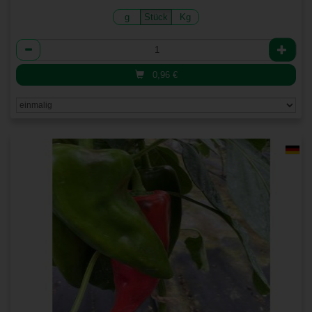
g
Stück
Kg
Anzahl
0,96
€