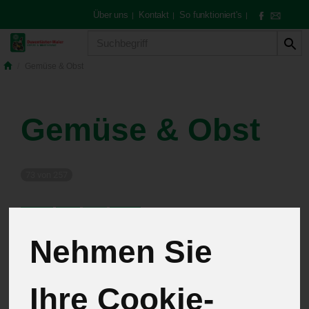
Über uns
Kontakt
So funktioniert's
|
|
|
Produkt
Gemüse & Obst
Gemüse & Obst
73 von 257
12
Nehmen Sie
Kartoffeln
3
Ihre Cookie-
Salate
5